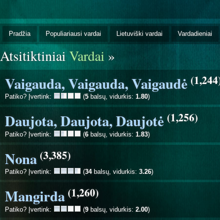
Pradžia
Populiariausi vardai
Lietuviški vardai
Vardadieniai
Atsitiktiniai
Vardai
»
(1,244
Vaigauda, Vaigauda, Vaigaudė
Patiko? Įvertink:
(
5
balsų, vidurkis:
1.80
)
(1,256)
Daujota, Daujota, Daujotė
Patiko? Įvertink:
(
6
balsų, vidurkis:
1.83
)
(3,385)
Nona
Patiko? Įvertink:
(
34
balsų, vidurkis:
3.26
)
(1,260)
Mangirda
Patiko? Įvertink:
(
9
balsų, vidurkis:
2.00
)