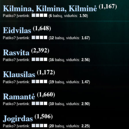
(1,167)
Kilmina, Kilmina, Kilminė
Patiko? Įvertink:
(
6
balsų, vidurkis:
1.50
)
(1,648)
Eidvilas
Patiko? Įvertink:
(
12
balsų, vidurkis:
1.67
)
(2,392)
Rasvita
Patiko? Įvertink:
(
16
balsų, vidurkis:
2.56
)
(1,172)
Klausilas
Patiko? Įvertink:
(
19
balsų, vidurkis:
1.47
)
(1,660)
Ramantė
Patiko? Įvertink:
(
10
balsų, vidurkis:
2.90
)
(1,506)
Jogirdas
Patiko? Įvertink:
(
20
balsų, vidurkis:
2.25
)