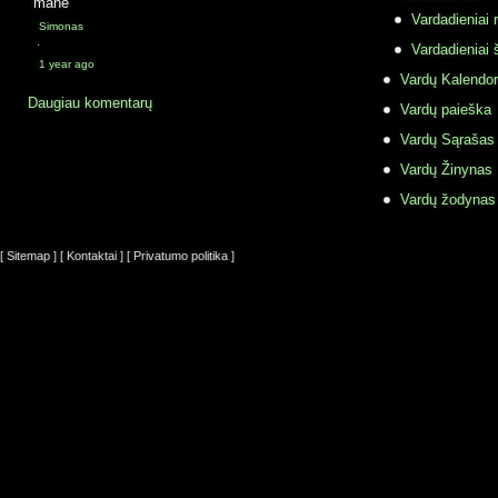
mane
Vardadieniai r
Simonas
·
Vardadieniai 
1 year ago
Vardų Kalendor
Daugiau komentarų
Vardų paieška
Vardų Sąrašas
Vardų Žinynas
Vardų žodynas
[ Sitemap ]
[ Kontaktai ]
[ Privatumo politika ]