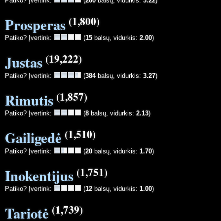
Patiko? Įvertink:
(
200
balsų, vidurkis:
3.22
)
(1,800)
Prosperas
Patiko? Įvertink:
(
15
balsų, vidurkis:
2.00
)
(19,222)
Justas
Patiko? Įvertink:
(
384
balsų, vidurkis:
3.27
)
(1,857)
Rimutis
Patiko? Įvertink:
(
8
balsų, vidurkis:
2.13
)
(1,510)
Gailigedė
Patiko? Įvertink:
(
20
balsų, vidurkis:
1.70
)
(1,751)
Inokentijus
Patiko? Įvertink:
(
12
balsų, vidurkis:
1.00
)
(1,739)
Tariotė