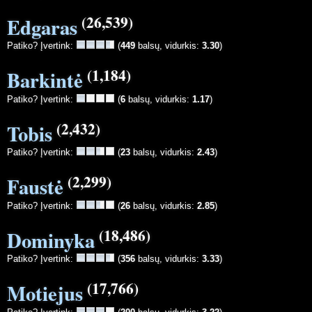
(26,539)
Edgaras
Patiko? Įvertink:
(
449
balsų, vidurkis:
3.30
)
(1,184)
Barkintė
Patiko? Įvertink:
(
6
balsų, vidurkis:
1.17
)
(2,432)
Tobis
Patiko? Įvertink:
(
23
balsų, vidurkis:
2.43
)
(2,299)
Faustė
Patiko? Įvertink:
(
26
balsų, vidurkis:
2.85
)
(18,486)
Dominyka
Patiko? Įvertink:
(
356
balsų, vidurkis:
3.33
)
(17,766)
Motiejus