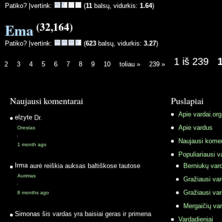
Patiko? Įvertink:
(
11
balsų, vidurkis:
1.64
)
(32,164)
Ema
Patiko? Įvertink:
(
623
balsų, vidurkis:
3.27
)
1 iš 239
2
3
4
5
6
7
8
9
10
toliau »
239 »
Naujausi komentarai
Puslapiai
Apie vardai.org
elzyte
Dr.
Apie vardus
Orestas
·
Naujausi komen
1 month ago
Populiariausi v
Irma
aurė reiškia auksas baltiškose tautose
Berniukų vard
Aurimas
Gražiausi va
·
Gražiausi va
8 months ago
Mergaičių var
Simonas
šis vardas yra baisiai geras ir primena
Vardadieniai