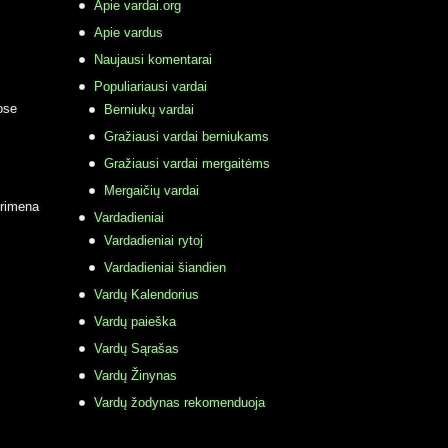
Apie vardai.org
Apie vardus
Naujausi komentarai
Populiariausi vardai
ose
Berniukų vardai
Gražiausi vardai berniukams
Gražiausi vardai mergaitėms
Mergaičių vardai
primena
Vardadieniai
Vardadieniai rytoj
Vardadieniai šiandien
Vardų Kalendorius
Vardų paieška
Vardų Sąrašas
Vardų Žinynas
Vardų žodynas rekomenduoja