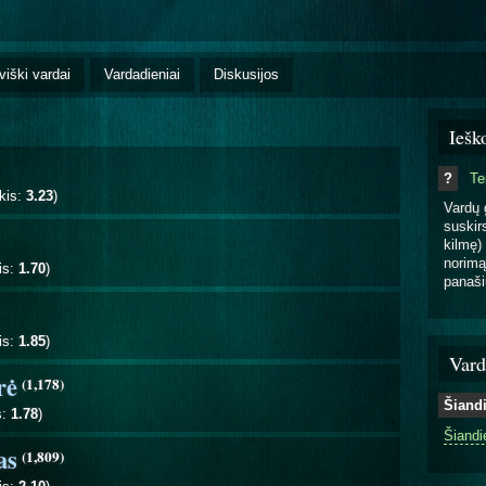
viški vardai
Vardadieniai
Diskusijos
Iešk
?
T
kis:
3.23
)
Vardų 
suskirs
kilmę) 
norimą
is:
1.70
)
panaši
is:
1.85
)
Vard
rė
(1,178)
Šiand
s:
1.78
)
Šiandi
as
(1,809)