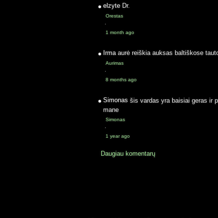
elzyte
Dr.
Orestas
·
1 month ago
Irma
aurė reiškia auksas baltiškose taut
Aurimas
·
8 months ago
Simonas
šis vardas yra baisiai geras ir 
mane
Simonas
·
1 year ago
Daugiau komentarų