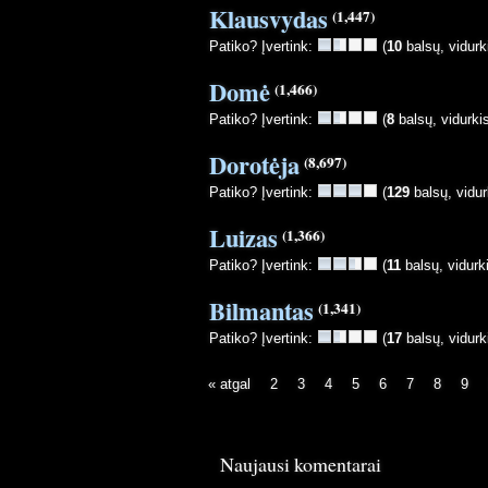
Klausvydas
(1,447)
Patiko? Įvertink:
(
10
balsų, vidurk
Domė
(1,466)
Patiko? Įvertink:
(
8
balsų, vidurki
Dorotėja
(8,697)
Patiko? Įvertink:
(
129
balsų, vidur
Luizas
(1,366)
Patiko? Įvertink:
(
11
balsų, vidurk
Bilmantas
(1,341)
Patiko? Įvertink:
(
17
balsų, vidurk
« atgal
2
3
4
5
6
7
8
9
Naujausi komentarai