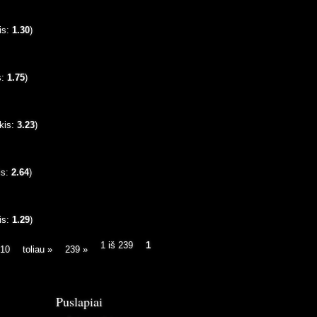
is:
1.30
)
s:
1.75
)
kis:
3.23
)
is:
2.64
)
is:
1.29
)
1 iš 239
1
10
toliau »
239 »
Puslapiai