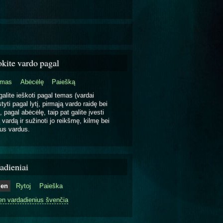
okite vardo pagal
emas
Abėcėlę
Paiešką
galite ieškoti pagal temas (vardai
tyti pagal lytį, pirmąją vardo raidę bei
, pagal abėcėlę, taip pat galite įvesti
 vardą ir sužinoti jo reikšmę, kilmę bei
us vardus.
adieniai
ien
Rytoj
Paieška
en vardadienius švenčia