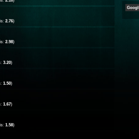
is:
2.10
)
Googl
is:
2.76
)
is:
2.98
)
s:
3.20
)
s:
1.50
)
s:
1.67
)
is:
1.58
)