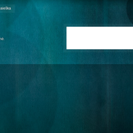
paieška
mė.