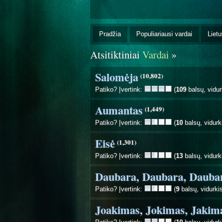
Pradžia
Populiariausi vardai
Lietu
Atsitiktiniai
Vardai
»
Salomėja
(10,802)
Patiko? Įvertink:
(
109
balsų, vidur
Aumantas
(1,449)
Patiko? Įvertink:
(
10
balsų, vidurk
Eisė
(1,301)
Patiko? Įvertink:
(
13
balsų, vidurk
Daubara, Daubara, Dauba
Patiko? Įvertink:
(
9
balsų, vidurki
Joakimas, Jokimas, Jakim