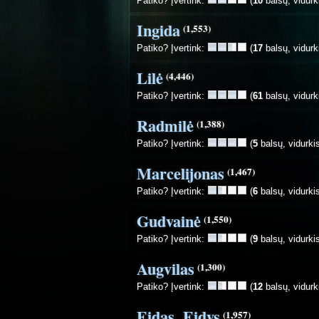
Patiko? Įvertink:
(
10
balsų, vidurk
Ingida
(1,553)
Patiko? Įvertink:
(
17
balsų, vidurk
Lilė
(4,446)
Patiko? Įvertink:
(
61
balsų, vidurk
Radmilė
(1,388)
Patiko? Įvertink:
(
5
balsų, vidurki
Marcelijonas
(1,467)
Patiko? Įvertink:
(
6
balsų, vidurki
Gudvainė
(1,550)
Patiko? Įvertink:
(
9
balsų, vidurki
Augvilas
(1,300)
Patiko? Įvertink:
(
12
balsų, vidurk
Eidas, Eidys
(1,957)