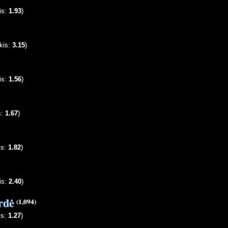
is:
1.93
)
kis:
3.15
)
is:
1.56
)
s:
1.67
)
is:
1.82
)
is:
2.40
)
rdė
(1,094)
is:
1.27
)