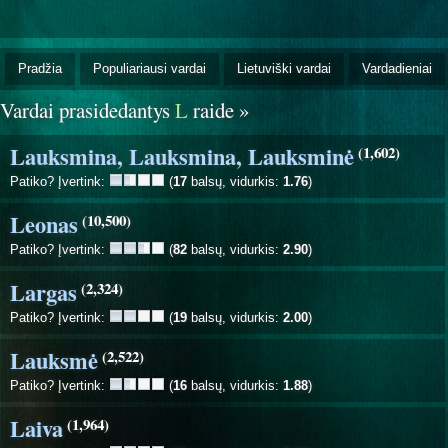
Pradžia
Populiariausi vardai
Lietuviški vardai
Vardadieniai
Vardai prasidedantys
L
raide »
Lauksmina, Lauksmina, Lauksminė
(1,602)
Patiko? Įvertink:
(
17
balsų, vidurkis:
1.76
)
Leonas
(10,500)
Patiko? Įvertink:
(
82
balsų, vidurkis:
2.90
)
Largas
(2,324)
Patiko? Įvertink:
(
19
balsų, vidurkis:
2.00
)
Lauksmė
(2,522)
Patiko? Įvertink:
(
16
balsų, vidurkis:
1.88
)
Laiva
(1,964)