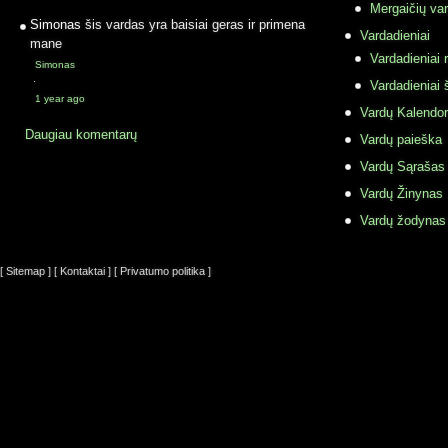
Mergaičių var
Simonas
šis vardas yra baisiai geras ir primena
Vardadieniai
mane
Vardadieniai r
Simonas
·
Vardadieniai 
1 year ago
Vardų Kalendor
Daugiau komentarų
Vardų paieška
Vardų Sąrašas
Vardų Žinynas
Vardų žodynas
[ Sitemap ]
[ Kontaktai ]
[ Privatumo politika ]