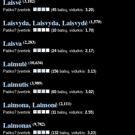
Laisvė
(3,182)
Patiko? Įvertink:
(
45
balsų, vidurkis:
3.20
)
Laisvyda, Laisvyda, Laisvydė
(1,570)
Patiko? Įvertink:
(
10
balsų, vidurkis:
1.70
)
Laisva
(2,283)
Patiko? Įvertink:
(
24
balsų, vidurkis:
2.17
)
Laimutė
(10,634)
Patiko? Įvertink:
(
156
balsų, vidurkis:
3.13
)
Laimutis
(3,989)
Patiko? Įvertink:
(
60
balsų, vidurkis:
3.02
)
Laimona, Laimonė
(2,111)
Patiko? Įvertink:
(
11
balsų, vidurkis:
2.55
)
Laimonas
(9,782)
Patiko? Įvertink:
(
132
balsų, vidurkis:
3.23
)