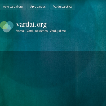
Apie vardai.org
Apie vardus
Vardų paieška
vardai.org
Vardai. Vardų reikšmės. Vardų kilmė.