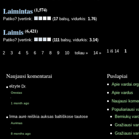
Laimintas
(1,574)
Patiko? Įvertink:
(
17
balsų, vidurkis:
1.76
)
Laimis
(6,421)
Patiko? Įvertink:
(
111
balsų, vidurkis:
3.14
)
1 iš 14
1
2
3
4
5
6
7
8
9
10
toliau »
14 »
Naujausi komentarai
Puslapiai
Apie vardai.org
elzyte
Dr.
Apie vardus
Orestas
·
Naujausi komen
1 month ago
Populiariausi v
Irma
aurė reiškia auksas baltiškose tautose
Berniukų vard
Aurimas
Gražiausi va
·
Gražiausi va
8 months ago