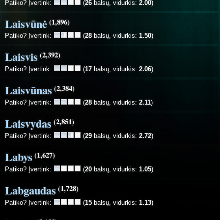
Patiko? Įvertink:
(
26
balsų, vidurkis:
2.00
)
Laisvūnė
(1,896)
Patiko? Įvertink:
(
28
balsų, vidurkis:
1.50
)
Laisvis
(2,392)
Patiko? Įvertink:
(
17
balsų, vidurkis:
2.06
)
Laisvūnas
(2,384)
Patiko? Įvertink:
(
28
balsų, vidurkis:
2.11
)
Laisvydas
(2,851)
Patiko? Įvertink:
(
29
balsų, vidurkis:
2.72
)
Labys
(1,627)
Patiko? Įvertink:
(
20
balsų, vidurkis:
1.05
)
Labgaudas
(1,728)
Patiko? Įvertink:
(
15
balsų, vidurkis:
1.13
)