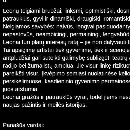
d.
Leonų teigiami bruožai: linksmi, optimistiški, dosn
patrauklūs, gyvi ir dinamiški, draugiški, romantišk
Neigiamos savybės: naivūs, lengvai pasiduodantys
nepastovūs, neambicingi, permainingi, lengvabūdiš
Leonai turi platų interesų ratą – jie nori dalyvauti 
Tai apsigimę artistai tiek gyvenime, tiek ir scenoj
antplūdžiai gali suteikti galimybę sublizgėti teatrų 
radijo bei žurnalistų amplua. Jie visur linkę rizikuot
pareikšti visur. Įkvėpimo semiasi nuolatinėse keli
persikėlimuose, kasdieninio gyvenimo permainos
juos atstumia.
Leonai gražūs ir patrauklūs vyrai, todėl jiems ne
naujas pažintis ir meilės istorijas.
Panašūs vardai: