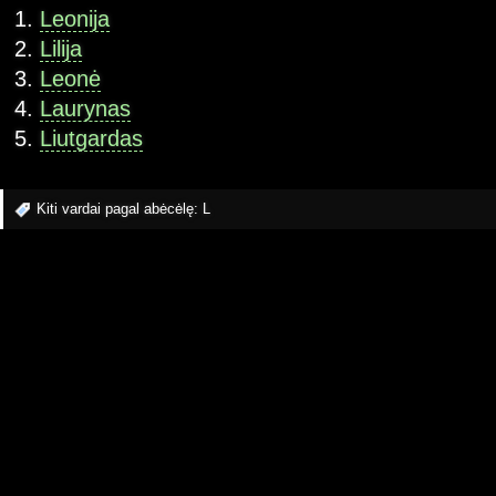
Leonija
Lilija
Leonė
Laurynas
Liutgardas
Kiti vardai pagal abėcėlę:
L