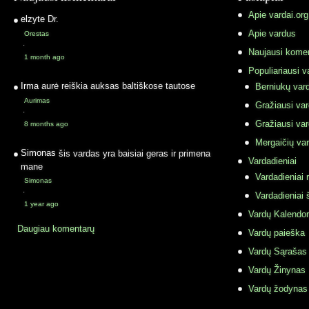
Apie vardai.org
elzyte
Dr.
Apie vardus
Orestas
·
Naujausi komen
1 month ago
Populiariausi v
Irma
aurė reiškia auksas baltiškose tautose
Berniukų vard
Aurimas
Gražiausi va
·
Gražiausi va
8 months ago
Mergaičių var
Simonas
šis vardas yra baisiai geras ir primena
Vardadieniai
mane
Vardadieniai r
Simonas
·
Vardadieniai 
1 year ago
Vardų Kalendor
Daugiau komentarų
Vardų paieška
Vardų Sąrašas
Vardų Žinynas
Vardų žodynas