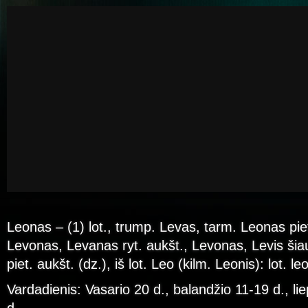
Leonas – (1) lot., trump. Levas, tarm. Leonas piet
Levonas, Levanas ryt. aukšt., Levonas, Levis šiau
piet. aukšt. (dz.), iš lot. Leo (kilm. Leonis): lot. leo
Vardadienis: Vasario 20 d., balandžio 11-19 d., lie