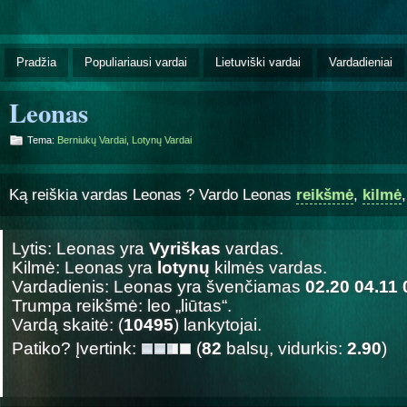
Pradžia
Populiariausi vardai
Lietuviški vardai
Vardadieniai
Leonas
Tema:
Berniukų Vardai
,
Lotynų Vardai
Ką reiškia vardas Leonas ? Vardo Leonas
reikšmė
,
kilmė
Lytis: Leonas yra
Vyriškas
vardas.
Kilmė: Leonas yra
lotynų
kilmės vardas.
Vardadienis: Leonas yra švenčiamas
02.20 04.11 
Trumpa reikšmė: leo „liūtas“.
Vardą skaitė: (
10495
) lankytojai.
Patiko? Įvertink:
(
82
balsų, vidurkis:
2.90
)