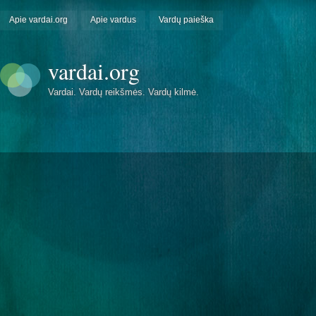
Apie vardai.org
Apie vardus
Vardų paieška
vardai.org
Vardai. Vardų reikšmės. Vardų kilmė.