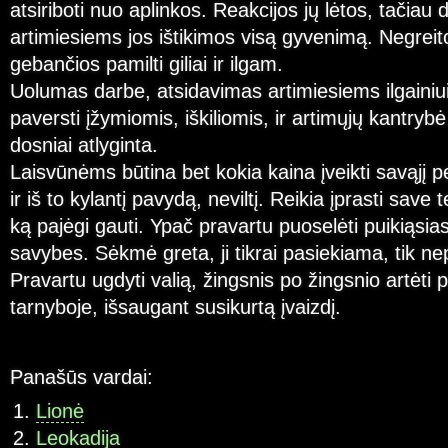
atsiriboti nuo aplinkos. Reakcijos jų lėtos, tačiau
artimiesiems jos ištikimos visą gyvenimą. Negreito
gebančios pamilti giliai ir ilgam.
Uolumas darbe, atsidavimas artimiesiems ilgainiui
paversti įžymiomis, iškiliomis, ir artimųjų kantrybė 
dosniai atlyginta.
Laisvūnėms būtina bet kokia kaina įveikti savąjį
ir iš to kylantį pavydą, neviltį. Reikia įprasti save t
ką pajėgi gauti. Ypač pravartu puoselėti puikiąsias
savybes. Sėkmė greta, ji tikrai pasiekiama, tik ne
Pravartu ugdyti valią, žingsnis po žingsnio artėti pri
tarnyboje, išsaugant susikurtą įvaizdį.
Panašūs vardai:
Lionė
Leokadija