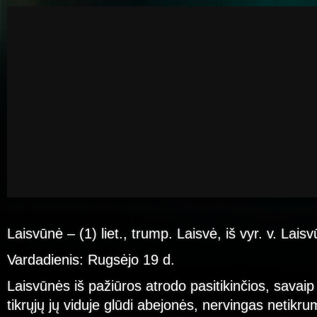
Laisvūnė – (1) liet., trump. Laisvė, iš vyr. v. Lais
Vardadienis: Rugsėjo 19 d.
Laisvūnės iš pažiūros atrodo pasitikinčios, savaip 
tikrųjų jų viduje glūdi abejonės, nervingas netikru