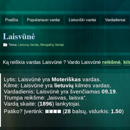
Pradžia
Populiariausi vardai
Lietuviški vardai
Vardadieniai
Laisvūnė
Tema:
Lietuvių Vardai
,
Mergaičių Vardai
Ką reiškia vardas Laisvūnė ? Vardo Laisvūnė
reikšmė
,
ki
Lytis: Laisvūnė yra
Moteriškas
vardas.
Kilmė: Laisvūnė yra
lietuvių
kilmės vardas.
Vardadienis: Laisvūnė yra švenčiamas
09.19
.
Trumpa reikšmė: „laisvas, laisva“.
Vardą skaitė: (
1896
) lankytojai.
Patiko? Įvertink:
(
28
balsų, vidurkis:
1.50
)