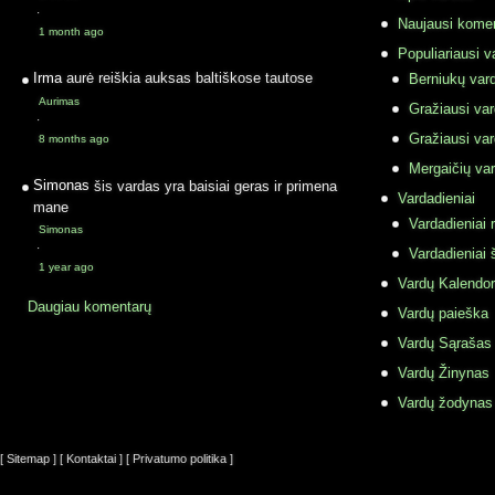
·
Naujausi komen
1 month ago
Populiariausi v
Irma
aurė reiškia auksas baltiškose tautose
Berniukų vard
Aurimas
Gražiausi va
·
Gražiausi va
8 months ago
Mergaičių var
Simonas
šis vardas yra baisiai geras ir primena
Vardadieniai
mane
Vardadieniai r
Simonas
·
Vardadieniai 
1 year ago
Vardų Kalendor
Daugiau komentarų
Vardų paieška
Vardų Sąrašas
Vardų Žinynas
Vardų žodynas
[ Sitemap ]
[ Kontaktai ]
[ Privatumo politika ]