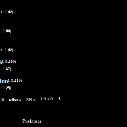
is:
1.42
)
s:
1.80
)
is:
1.42
)
dė
(1,150)
s:
1.67
)
intė
(1,113)
s:
1.25
)
1 iš 239
1
10
toliau »
239 »
Puslapiai