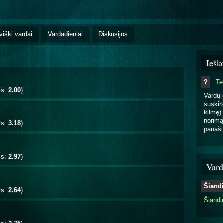
viški vardai
Vardadieniai
Diskusijos
Iešk
?
T
is:
2.00
)
Vardų 
suskirs
kilmę) 
norimą
is:
3.18
)
panaši
is:
2.97
)
Vard
Šiand
is:
2.64
)
Šiandi