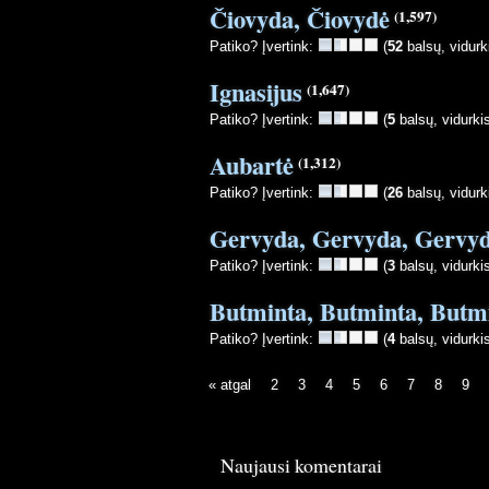
Čiovyda, Čiovydė
(1,597)
Patiko? Įvertink:
(
52
balsų, vidurk
Ignasijus
(1,647)
Patiko? Įvertink:
(
5
balsų, vidurki
Aubartė
(1,312)
Patiko? Įvertink:
(
26
balsų, vidurk
Gervyda, Gervyda, Gervy
Patiko? Įvertink:
(
3
balsų, vidurki
Butminta, Butminta, Butm
Patiko? Įvertink:
(
4
balsų, vidurki
« atgal
2
3
4
5
6
7
8
9
Naujausi komentarai