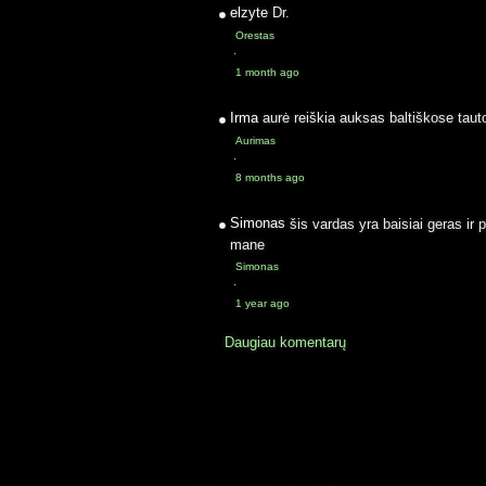
elzyte
Dr.
Orestas
·
1 month ago
Irma
aurė reiškia auksas baltiškose taut
Aurimas
·
8 months ago
Simonas
šis vardas yra baisiai geras ir 
mane
Simonas
·
1 year ago
Daugiau komentarų