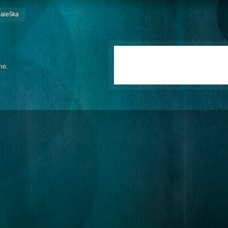
paieška
mė.