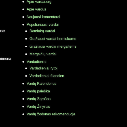
Apie vardai.org
Apie vardus
Naujausi komentarai
Populiariausi vardai
ose
Berniukų vardai
Gražiausi vardai berniukams
Gražiausi vardai mergaitėms
Mergaičių vardai
primena
Vardadieniai
Vardadieniai rytoj
Vardadieniai šiandien
Vardų Kalendorius
Vardų paieška
Vardų Sąrašas
Vardų Žinynas
Vardų žodynas rekomenduoja