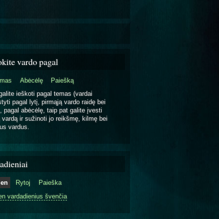
okite vardo pagal
emas
Abėcėlę
Paiešką
galite ieškoti pagal temas (vardai
tyti pagal lytį, pirmąją vardo raidę bei
, pagal abėcėlę, taip pat galite įvesti
 vardą ir sužinoti jo reikšmę, kilmę bei
us vardus.
adieniai
ien
Rytoj
Paieška
en vardadienius švenčia