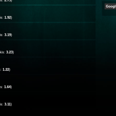
is:
2.75
)
Googl
is:
1.92
)
is:
3.19
)
kis:
3.23
)
s:
1.22
)
is:
1.64
)
is:
3.11
)