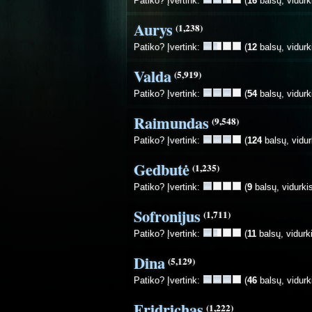
Patiko? Įvertink:
(
16
balsų, vidurk
Aurys
(1,238)
Patiko? Įvertink:
(
12
balsų, vidurk
Valda
(5,919)
Patiko? Įvertink:
(
54
balsų, vidurk
Raimundas
(9,548)
Patiko? Įvertink:
(
124
balsų, vidur
Gedbutė
(1,235)
Patiko? Įvertink:
(
9
balsų, vidurki
Sofronijus
(1,711)
Patiko? Įvertink:
(
11
balsų, vidurk
Dina
(5,129)
Patiko? Įvertink:
(
46
balsų, vidurk
Fridrichas
(1,222)