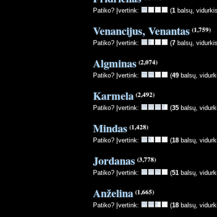
Patiko? Įvertink:
(
1
balsų, vidurki
Venancijus, Venantas
(1,759)
Patiko? Įvertink:
(
7
balsų, vidurki
Algminas
(2,074)
Patiko? Įvertink:
(
49
balsų, vidurk
Karmela
(2,492)
Patiko? Įvertink:
(
35
balsų, vidurk
Mindas
(1,428)
Patiko? Įvertink:
(
18
balsų, vidurk
Jordanas
(3,778)
Patiko? Įvertink:
(
51
balsų, vidurk
Anželina
(1,665)
Patiko? Įvertink:
(
18
balsų, vidurk