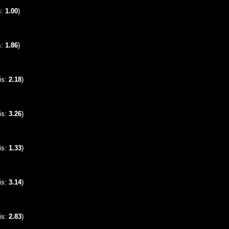
s:
1.00
)
s:
1.86
)
is:
2.18
)
is:
3.26
)
is:
1.33
)
is:
3.14
)
is:
2.83
)