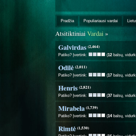
Pradžia
Populiariausi vardai
Lietu
Atsitiktiniai
Vardai
»
Galvirdas
(2,464)
Patiko? Įvertink:
(
12
balsų, vidurk
Odilė
(2,011)
Patiko? Įvertink:
(
17
balsų, vidurk
Henris
(2,821)
Patiko? Įvertink:
(
37
balsų, vidurk
Mirabela
(1,739)
Patiko? Įvertink:
(
14
balsų, vidurk
Rimtė
(1,530)