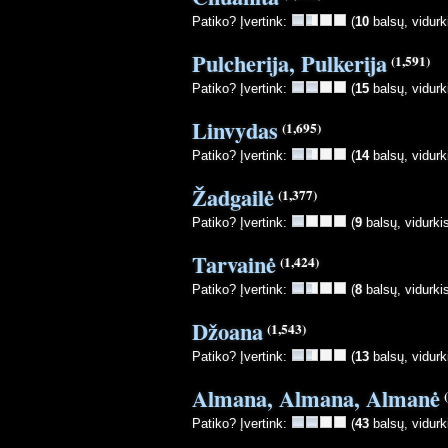
Patiko? Įvertink:
(
10
balsų, vidurk
Pulcherija, Pulkerija
(1,591)
Patiko? Įvertink:
(
15
balsų, vidurk
Linvydas
(1,695)
Patiko? Įvertink:
(
14
balsų, vidurk
Žadgailė
(1,377)
Patiko? Įvertink:
(
9
balsų, vidurki
Tarvainė
(1,424)
Patiko? Įvertink:
(
8
balsų, vidurki
Džoana
(1,543)
Patiko? Įvertink:
(
13
balsų, vidurk
Almana, Almana, Almanė
Patiko? Įvertink:
(
43
balsų, vidurk