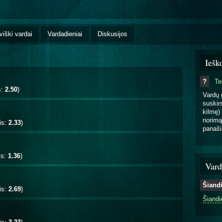
viški vardai
Vardadieniai
Diskusijos
Iešk
?
T
s:
2.50
)
Vardų 
suskirs
kilmę) 
norimą
is:
2.33
)
panaši
is:
1.36
)
Vard
Šiand
is:
2.69
)
Šiandi