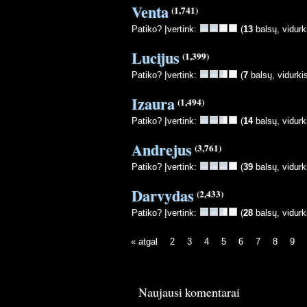
Venta
(1,741)
Patiko? Įvertink:
(
13
balsų, vidurk
Lucijus
(1,399)
Patiko? Įvertink:
(
7
balsų, vidurki
Izaura
(1,494)
Patiko? Įvertink:
(
14
balsų, vidurk
Andrejus
(3,761)
Patiko? Įvertink:
(
39
balsų, vidurk
Darvydas
(2,433)
Patiko? Įvertink:
(
28
balsų, vidurk
« atgal
2
3
4
5
6
7
8
9
Naujausi komentarai