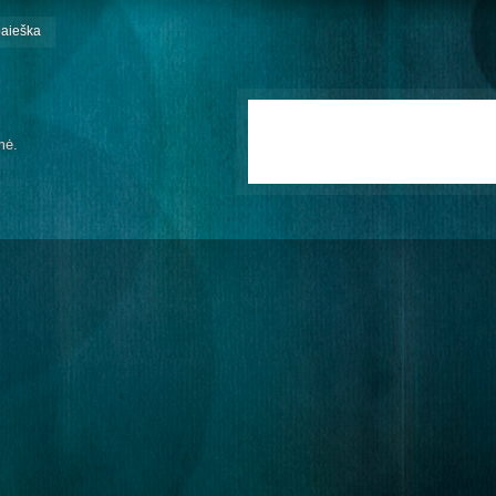
paieška
mė.