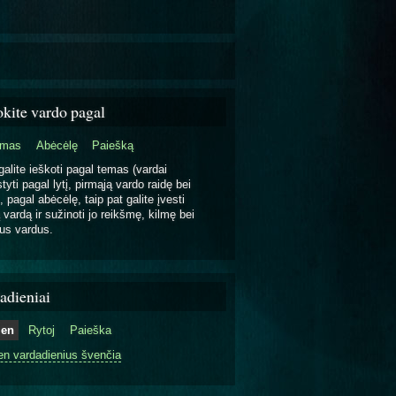
okite vardo pagal
emas
Abėcėlę
Paiešką
galite ieškoti pagal temas (vardai
tyti pagal lytį, pirmąją vardo raidę bei
, pagal abėcėlę, taip pat galite įvesti
 vardą ir sužinoti jo reikšmę, kilmę bei
us vardus.
adieniai
ien
Rytoj
Paieška
en vardadienius švenčia