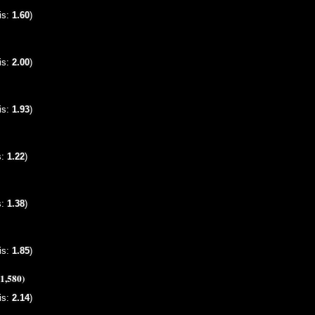
is:
1.60
)
is:
2.00
)
is:
1.93
)
s:
1.22
)
s:
1.38
)
is:
1.85
)
(1,580)
is:
2.14
)