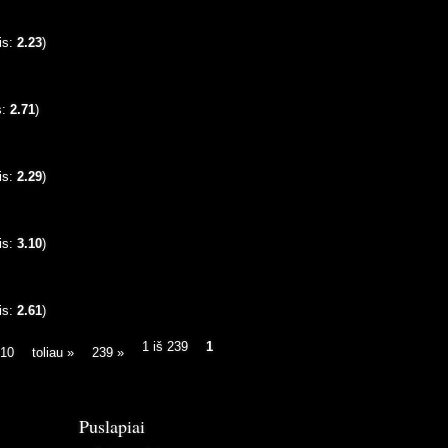
is:
2.23
)
s:
2.71
)
is:
2.29
)
is:
3.10
)
is:
2.61
)
1 iš 239
1
10
toliau »
239 »
Puslapiai