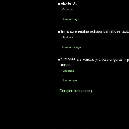
elzyte
Dr.
Orestas
·
1 month ago
Irma
aurė reiškia auksas baltiškose taut
Aurimas
·
8 months ago
Simonas
šis vardas yra baisiai geras ir 
mane
Simonas
·
1 year ago
Daugiau komentarų