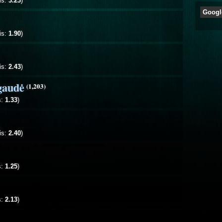
is:
3.23
)
Googl
is:
1.90
)
is:
2.43
)
gaudė
(1,203)
s:
1.33
)
is:
2.40
)
s:
1.25
)
s:
2.13
)