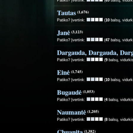
Patiko? Įvertink:
(
69
balsų, vidurk
Tautas
(1,676)
Patiko? Įvertink:
(
10
balsų, vidurk
Janė
(3,123)
Patiko? Įvertink:
(
47
balsų, vidurk
Dargauda, Dargauda, Dar
Patiko? Įvertink:
(
9
balsų, vidurki
Einė
(1,745)
Patiko? Įvertink:
(
10
balsų, vidurk
Bugaudė
(1,053)
Patiko? Įvertink:
(
4
balsų, vidurki
Naumantė
(1,205)
Patiko? Įvertink:
(
8
balsų, vidurki
Chuanita
(1,382)