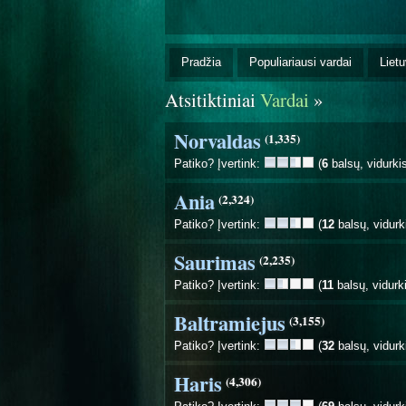
Pradžia
Populiariausi vardai
Lietu
Atsitiktiniai
Vardai
»
Norvaldas
(1,335)
Patiko? Įvertink:
(
6
balsų, vidurki
Ania
(2,324)
Patiko? Įvertink:
(
12
balsų, vidurk
Saurimas
(2,235)
Patiko? Įvertink:
(
11
balsų, vidurk
Baltramiejus
(3,155)
Patiko? Įvertink:
(
32
balsų, vidurk
Haris
(4,306)