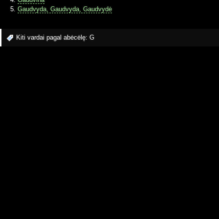
Gaudvyda, Gaudvyda, Gaudvydė
Kiti vardai pagal abėcėlę:
G