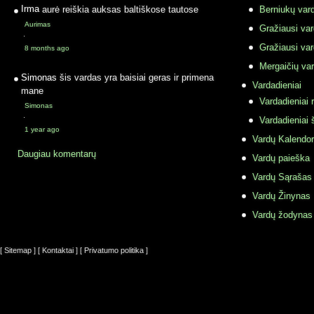
Irma
aurė reiškia auksas baltiškose tautose
Berniukų vard
Aurimas
Gražiausi va
·
Gražiausi va
8 months ago
Mergaičių var
Simonas
šis vardas yra baisiai geras ir primena
Vardadieniai
mane
Vardadieniai r
Simonas
·
Vardadieniai 
1 year ago
Vardų Kalendor
Daugiau komentarų
Vardų paieška
Vardų Sąrašas
Vardų Žinynas
Vardų žodynas
[ Sitemap ]
[ Kontaktai ]
[ Privatumo politika ]