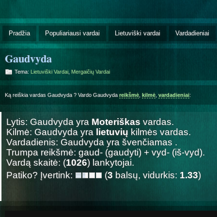
Pradžia
Populiariausi vardai
Lietuviški vardai
Vardadieniai
Gaudvyda
Tema:
Lietuviški Vardai
,
Mergaičių Vardai
Ką reiškia vardas Gaudvyda ? Vardo Gaudvyda
reikšmė
,
kilmė
,
vardadieniai
:
Lytis: Gaudvyda yra
Moteriškas
vardas.
Kilmė: Gaudvyda yra
lietuvių
kilmės vardas.
Vardadienis: Gaudvyda yra švenčiamas
.
Trumpa reikšmė: gaud- (gaudyti) + vyd- (iš-vyd).
Vardą skaitė: (
1026
) lankytojai.
Patiko? Įvertink:
(
3
balsų, vidurkis:
1.33
)