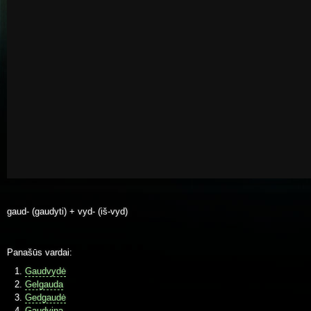
gaud- (gaudyti) + vyd- (iš-vyd)
Panašūs vardai:
Gaudvydė
Gelgauda
Gedgaudė
Gaudvina