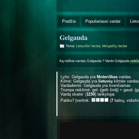
Pradžia
Populiariausi vardai
Lietu
Gelgauda
Tema:
Lietuviški Vardai
,
Mergaičių Vardai
Ką reiškia vardas Gelgauda ? Vardo Gelgauda
reik
Lytis: Gelgauda yra
Moteriškas
vardas.
Kilmė: Gelgauda yra
lietuvių
kilmės vardas
Vardadienis: Gelgauda yra švenčiamas
.
Trumpa reikšmė: gel- (gelti širdį) + gaud- (g
Vardą skaitė: (
1150
) lankytojai.
Patiko? Įvertink:
(
7
balsų, vidurk