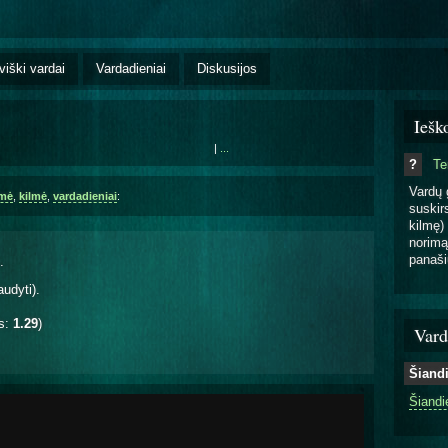
viški vardai
Vardadieniai
Diskusijos
Iešk
|
...
?
T
Vardų 
šmė
,
kilmė
,
vardadieniai
:
suskirs
kilmę) 
norimą
panaši
.
audyti).
is:
1.29
)
Vard
Šiand
Šiandi