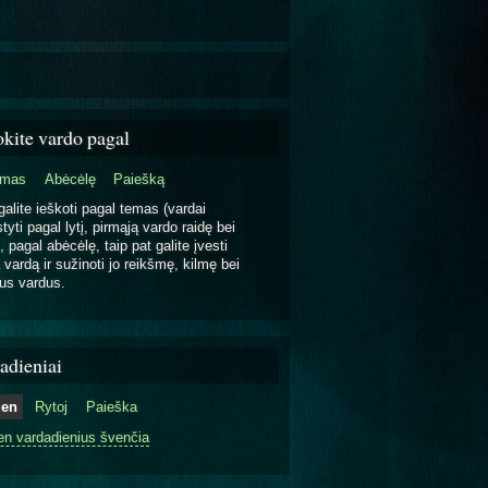
okite vardo pagal
emas
Abėcėlę
Paiešką
galite ieškoti pagal temas (vardai
tyti pagal lytį, pirmąją vardo raidę bei
, pagal abėcėlę, taip pat galite įvesti
 vardą ir sužinoti jo reikšmę, kilmę bei
us vardus.
adieniai
ien
Rytoj
Paieška
en vardadienius švenčia