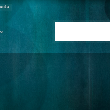
paieška
mė.