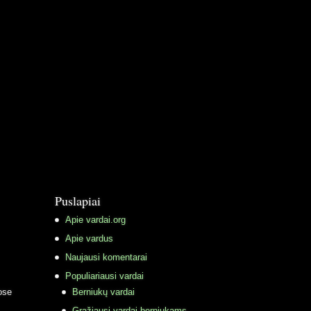
Puslapiai
Apie vardai.org
Apie vardus
Naujausi komentarai
Populiariausi vardai
ose
Berniukų vardai
Gražiausi vardai berniukams