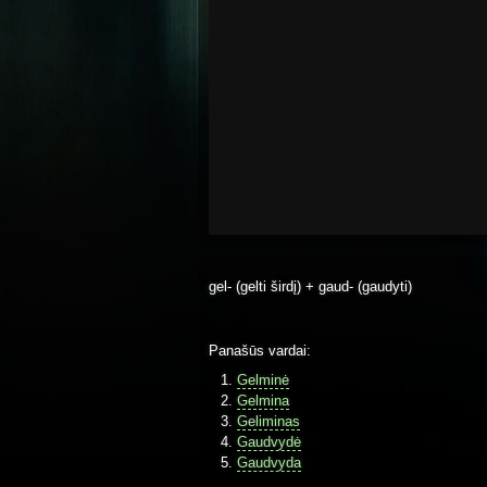
gel- (gelti širdį) + gaud- (gaudyti)
Panašūs vardai:
Gelminė
Gelmina
Geliminas
Gaudvydė
Gaudvyda