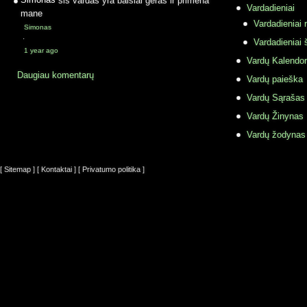
Vardadieniai
mane
Vardadieniai r
Simonas
·
Vardadieniai 
1 year ago
Vardų Kalendor
Daugiau komentarų
Vardų paieška
Vardų Sąrašas
Vardų Žinynas
Vardų žodynas
[ Sitemap ]
[ Kontaktai ]
[ Privatumo politika ]