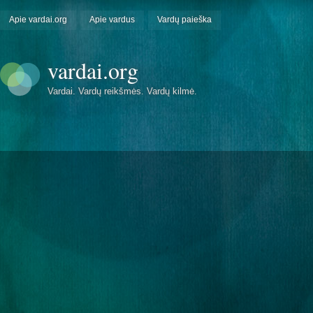
Apie vardai.org
Apie vardus
Vardų paieška
vardai.org
Vardai. Vardų reikšmės. Vardų kilmė.