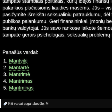
tampate stambiais politikais, kurių idėjos finansų 
palankios plačiosioms liaudies masėms. Jūs – vis
pasižymite išreikštu seksualiniu patrauklumu, dėl
publikos palankumu. Geri finansininkai, įmonių be
bankų valdytojai. Jūs savo rankose laikote šeimo
tampate gerais psichologais, seksualių problemų s
Panašūs vardai:
Mantvilė
Mantartė
Mantrimė
Mantrimas
Mantminas
Kiti vardai pagal abėcėlę:
M