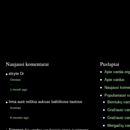
Naujausi komentarai
Puslapiai
Apie vardai.org
elzyte
Dr.
Apie vardus
Orestas
·
Naujausi komen
1 month ago
Populiariausi v
Irma
aurė reiškia auksas baltiškose tautose
Berniukų vard
Aurimas
Gražiausi va
·
Gražiausi va
8 months ago
Mergaičių var
Simonas
šis vardas yra baisiai geras ir primena