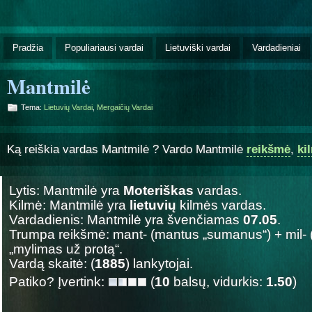
Pradžia
Populiariausi vardai
Lietuviški vardai
Vardadieniai
Mantmilė
Tema:
Lietuvių Vardai
,
Mergaičių Vardai
Ką reiškia vardas Mantmilė ? Vardo Mantmilė
reikšmė
,
ki
Lytis: Mantmilė yra
Moteriškas
vardas.
Kilmė: Mantmilė yra
lietuvių
kilmės vardas.
Vardadienis: Mantmilė yra švenčiamas
07.05
.
Trumpa reikšmė: mant- (mantus „sumanus“) + mil- (p
„mylimas už protą“.
Vardą skaitė: (
1885
) lankytojai.
Patiko? Įvertink:
(
10
balsų, vidurkis:
1.50
)