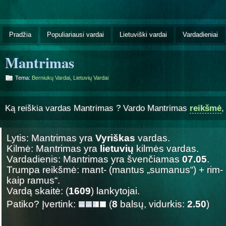
Pradžia
Populiariausi vardai
Lietuviški vardai
Vardadieniai
Mantrimas
Tema:
Berniukų Vardai
,
Lietuvių Vardai
Ką reiškia vardas Mantrimas ? Vardo Mantrimas
reikšmė
Lytis: Mantrimas yra
Vyriškas
vardas.
Kilmė: Mantrimas yra
lietuvių
kilmės vardas.
Vardadienis: Mantrimas yra švenčiamas
07.05
.
Trumpa reikšmė: mant- (mantus „sumanus“) + rim- (
kaip ramus“.
Vardą skaitė: (
1609
) lankytojai.
Patiko? Įvertink:
(
8
balsų, vidurkis:
2.50
)