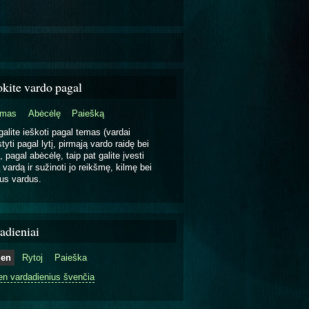
okite vardo pagal
emas
Abėcėlę
Paiešką
galite ieškoti pagal temas (vardai
tyti pagal lytį, pirmąją vardo raidę bei
, pagal abėcėlę, taip pat galite įvesti
 vardą ir sužinoti jo reikšmę, kilmę bei
us vardus.
adieniai
ien
Rytoj
Paieška
en vardadienius švenčia