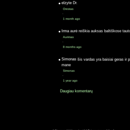
elzyte
Dr.
Orestas
·
1 month ago
Irma
aurė reiškia auksas baltiškose taut
Aurimas
·
8 months ago
Simonas
šis vardas yra baisiai geras ir 
mane
Simonas
·
1 year ago
Daugiau komentarų