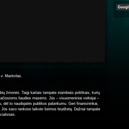
Googl
. v. Mantvilas.
imybių žmonės. Taigi kartais tampate stambiais politikais, kurių
 plačiosioms liaudies masėms. Jūs – visuomeniniai veikėjai –
, dėl to naudojatės publikos palankumu. Geri finansininkai,
i. Jūs savo rankose laikote šeimos biudžetą. Dažnai tampate
ialistais.