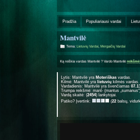
Pradžia
Populiariausi vardai
Lietu
Mantvilė
Tema:
Lietuvių Vardai
,
Mergaičių Vardai
Ką reiškia vardas Mantvilė ? Vardo Mantvilė
reikšmė
Lytis: Mantvilė yra
Moteriškas
vardas.
Kilmė: Mantvilė yra
lietuvių
kilmės vardas.
Vardadienis: Mantvilė yra švenčiamas
07.1
Trumpa reikšmė: mant- (mantus „sumanus“) + 
Vardą skaitė: (
2454
) lankytojai.
Patiko? Įvertink:
(
22
balsų, vidur