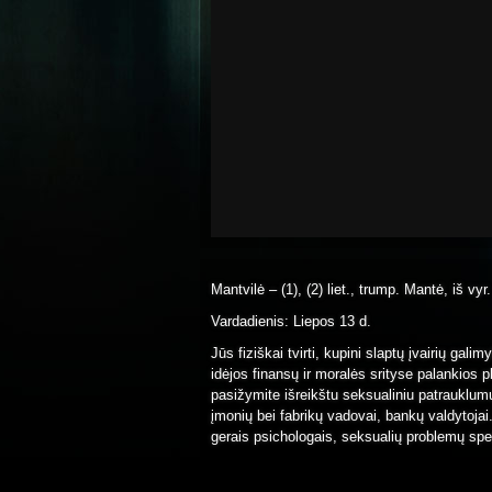
Mantvilė – (1), (2) liet., trump. Mantė, iš vyr
Vardadienis: Liepos 13 d.
Jūs fiziškai tvirti, kupini slaptų įvairių gal
idėjos finansų ir moralės srityse palankios
pasižymite išreikštu seksualiniu patrauklumu
įmonių bei fabrikų vadovai, bankų valdytoja
gerais psichologais, seksualių problemų spec