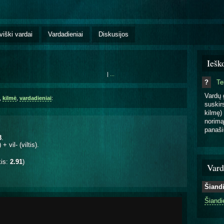
viški vardai
Vardadieniai
Diskusijos
Iešk
|
...
?
T
Vardų 
,
kilmė
,
vardadieniai
:
suskirs
kilmę) 
norimą
panaši
3
.
vil- (viltis).
kis:
2.91
)
Vard
Šiand
Šiandi