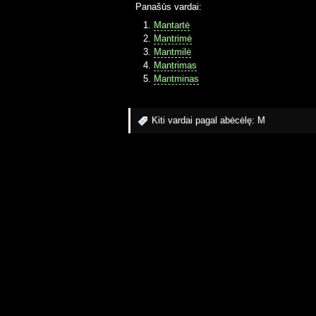
Panašūs vardai:
Mantartė
Mantrimė
Mantmilė
Mantrimas
Mantminas
Kiti vardai pagal abėcėlę:
M