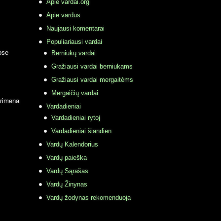
Apie vardai.org
Apie vardus
Naujausi komentarai
Populiariausi vardai
ose
Berniukų vardai
Gražiausi vardai berniukams
Gražiausi vardai mergaitėms
Mergaičių vardai
primena
Vardadieniai
Vardadieniai rytoj
Vardadieniai šiandien
Vardų Kalendorius
Vardų paieška
Vardų Sąrašas
Vardų Žinynas
Vardų žodynas rekomenduoja