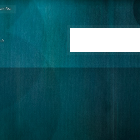
paieška
mė.