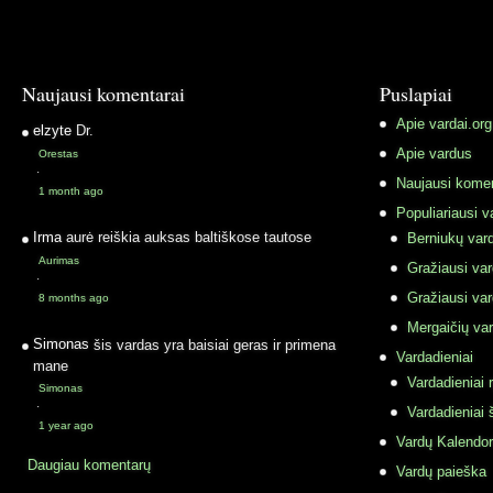
Naujausi komentarai
Puslapiai
Apie vardai.org
elzyte
Dr.
Apie vardus
Orestas
·
Naujausi komen
1 month ago
Populiariausi v
Irma
aurė reiškia auksas baltiškose tautose
Berniukų vard
Aurimas
Gražiausi va
·
Gražiausi va
8 months ago
Mergaičių var
Simonas
šis vardas yra baisiai geras ir primena
Vardadieniai
mane
Vardadieniai r
Simonas
·
Vardadieniai 
1 year ago
Vardų Kalendor
Daugiau komentarų
Vardų paieška