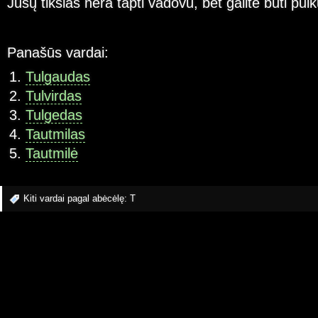
Jūsų tikslas nėra tapti vadovu, bet galite būti puik
Panašūs vardai:
Tulgaudas
Tulvirdas
Tulgedas
Tautmilas
Tautmilė
Kiti vardai pagal abėcėlę:
T