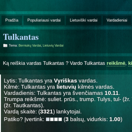
Pradžia
Populiariausi vardai
Lietuviški vardai
Vardadieniai
Tulkantas
Tema:
Berniukų Vardai
,
Lietuvių Vardai
Ką reiškia vardas Tulkantas ? Vardo Tulkantas
reikšmė
,
k
Lytis: Tulkantas yra
Vyriškas
vardas.
Kilmė: Tulkantas yra
lietuvių
kilmės vardas.
Vardadienis: Tulkantas yra švenčiamas
10.11
.
Trumpa reikšmė: suliet. prūs., trump. Tulys, tul- (žr
(žr. Tautkantas).
Vardą skaitė: (
3321
) lankytojai.
Patiko? Įvertink:
(
3
balsų, vidurkis:
1.00
)