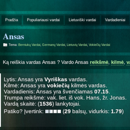
Pradžia
Populiariausi vardai
Lietuviški vardai
Vardadieniai
Ansas
Tema:
Berniukų Vardai
,
Germanų Vardai
,
Lietuvių Vardai
,
Vokiečių Vardai
Ką reiškia vardas Ansas ? Vardo Ansas
reikšmė
,
kilmė
,
v
Lytis: Ansas yra
Vyriškas
vardas.
Kilmė: Ansas yra
vokiečių
kilmės vardas.
Vardadienis: Ansas yra švenčiamas
07.15
.
Trumpa reikšmė: vak. liet. iš vok. Hans, žr. Jonas.
Vardą skaitė: (
1536
) lankytojai.
Patiko? Įvertink:
(
29
balsų, vidurkis:
1.79
)