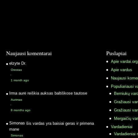
Naujausi komentarai
Puslapiai
Apie vardai.org
elzyte
Dr.
Apie vardus
Orestas
·
Naujausi komen
1 month ago
Populiariausi v
Irma
aurė reiškia auksas baltiškose tautose
Berniukų vard
Aurimas
Gražiausi va
·
Gražiausi va
8 months ago
Mergaičių var
Simonas
šis vardas yra baisiai geras ir primena
Vardadieniai
mane
Vardadieniai r
Simonas