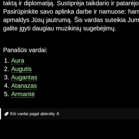
taktą ir diplomatiją. Sustiprėja taikdario ir patarė
Pasirūpinkite savo aplinka darbe ir namuose: har
apmaldys Jūsų jautrumą. Šis vardas suteikia Jum
galite įgyti daugiau muzikinių sugebėjimų.
Panašūs vardai:
Aura
Augutis
Augantas
Atanazas
Armantė
Kiti vardai pagal abėcėlę:
A