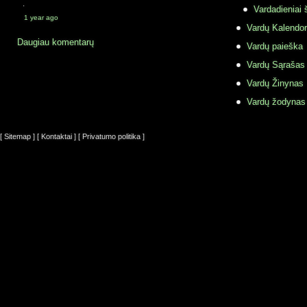
·
Vardadieniai 
1 year ago
Vardų Kalendor
Daugiau komentarų
Vardų paieška
Vardų Sąrašas
Vardų Žinynas
Vardų žodynas
[ Sitemap ]
[ Kontaktai ]
[ Privatumo politika ]