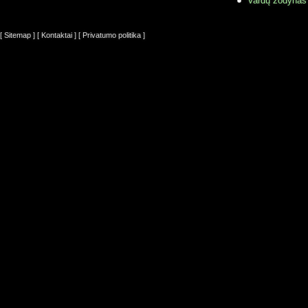
Vardų žodynas
[ Sitemap ]
[ Kontaktai ]
[ Privatumo politika ]