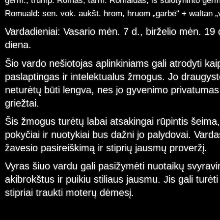
germ., trump. Romas, tarm. Romaldas, iš sulotyninto ger
Romuald: sen. vok. aukšt. hrom, hruom „garbė“ + waltan „v
Vardadieniai: Vasario mėn. 7 d., birželio mėn. 1
diena.
Šio vardo nešiotojas aplinkiniams gali atrodyti kai
paslaptingas ir intelektualus žmogus. Jo draugyst
neturėtų būti lengva, nes jo gyvenimo privatuma
griežtai.
Šis žmogus turėtų labai atsakingai rūpintis šeima
pokyčiai ir nuotykiai bus dažni jo palydovai. Vard
žavesio pasireiškimą ir stiprių jausmų proveržį.
Vyras šiuo vardu gali pasižymėti nuotaikų svyravim
akibrokštus ir puikiu stiliaus jausmu. Jis gali turėt
stipriai traukti moterų dėmesį.