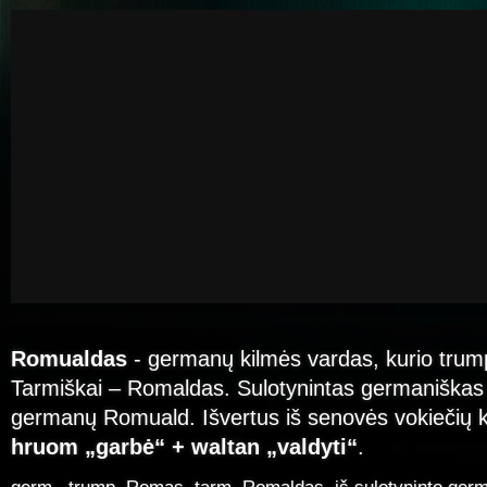
Romualdas
- germanų kilmės vardas, kurio tru
Tarmiškai – Romaldas. Sulotynintas germaniškas
germanų Romuald. Išvertus iš senovės vokiečių 
hruom „garbė“ + waltan „valdyti“
.