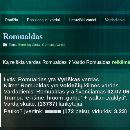
Pradžia
Populiariausi vardai
Lietuviški vardai
Vardadieniai
Romualdas
Tema:
Berniukų Vardai
,
Germanų Vardai
Ką reiškia vardas Romualdas ? Vardo Romualdas
reikšm
Lytis: Romualdas yra
Vyriškas
vardas.
Kilmė: Romualdas yra
vokiečių
kilmės vardas.
Vardadienis: Romualdas yra švenčiamas
02.07 06
Trumpa reikšmė: hruom „garbė“ + waltan „valdyti“.
Vardą skaitė: (
13737
) lankytojai.
Patiko? Įvertink:
(
172
balsų, vidurkis:
3.23
)