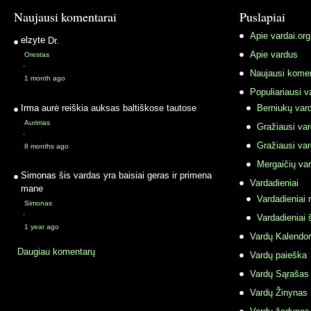
Naujausi komentarai
Puslapiai
Apie vardai.org
elzyte
Dr.
Apie vardus
Orestas
·
Naujausi komen
1 month ago
Populiariausi v
Irma
aurė reiškia auksas baltiškose tautose
Berniukų vard
Aurimas
Gražiausi va
·
Gražiausi va
8 months ago
Mergaičių var
Simonas
šis vardas yra baisiai geras ir primena
Vardadieniai
mane
Vardadieniai r
Simonas
·
Vardadieniai 
1 year ago
Vardų Kalendor
Daugiau komentarų
Vardų paieška
Vardų Sąrašas
Vardų Žinynas