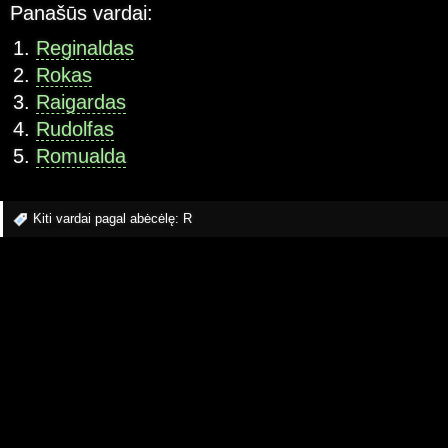
Panašūs vardai:
Reginaldas
Rokas
Raigardas
Rudolfas
Romualda
Kiti vardai pagal abėcėlę:
R