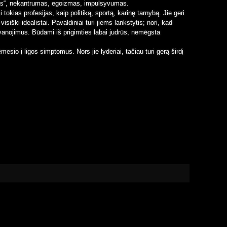
s“, nekantrumas, egoizmas, impulsyvumas.
 tokias profesijas, kaip politiką, sportą, karinę tarnybą. Jie geri
visiški idealistai. Pavaldiniai turi jiems lankstytis; nori, kad
ovanojimus. Būdami iš prigimties labai judrūs, nemėgsta
mesio į ligos simptomus. Nors jie lyderiai, tačiau turi gerą širdį