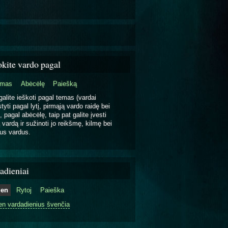
okite vardo pagal
emas
Abėcėlę
Paiešką
galite ieškoti pagal temas (vardai
tyti pagal lytį, pirmąją vardo raidę bei
, pagal abėcėlę, taip pat galite įvesti
 vardą ir sužinoti jo reikšmę, kilmę bei
us vardus.
adieniai
ien
Rytoj
Paieška
en vardadienius švenčia