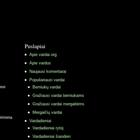
Puslapiai
Apie vardai.org
Apie vardus
Naujausi komentarai
Populiariausi vardai
ose
Berniukų vardai
Gražiausi vardai berniukams
Gražiausi vardai mergaitėms
Mergaičių vardai
primena
Vardadieniai
Vardadieniai rytoj
Vardadieniai šiandien