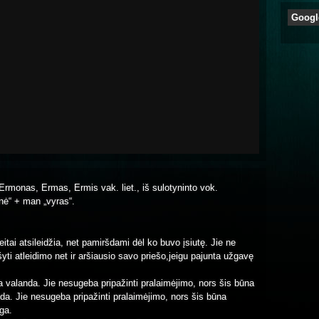
Googl
rmonas, Ermas, Ermis vak. liet., iš sulotyninto vok.
nė“ + man „vyras“.
eitai atsileidžia, net pamiršdami dėl ko buvo įsiutę. Jie ne
šyti atleidimo net ir aršiausio savo priešo,jeigu pajunta užgavę
a valanda. Jie nesugeba pripažinti pralaimėjimo, nors šis būna
da. Jie nesugeba pripažinti pralaimėjimo, nors šis būna
ga.