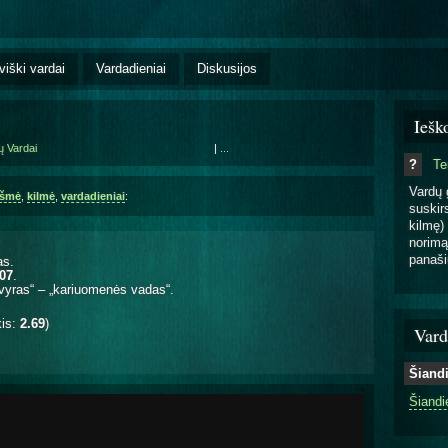
viški vardai
Vardadieniai
Diskusijos
Iešk
ų Vardai
|
...
?
T
Vardų 
kšmė
,
kilmė
,
vardadieniai
:
suskirs
kilmę) 
norimą
panaši
as.
.07
.
vyras“ – „kariuomenės vadas“.
kis:
2.69
)
Vard
Šiand
Šiandi