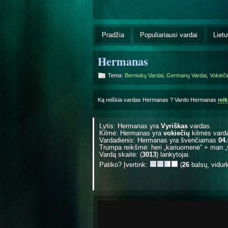
Pradžia
Populiariausi vardai
Lietu
Hermanas
Tema:
Berniukų Vardai
,
Germanų Vardai
,
Vokieči
Ką reiškia vardas Hermanas ? Vardo Hermanas
rei
Lytis: Hermanas yra
Vyriškas
vardas.
Kilmė: Hermanas yra
vokiečių
kilmės vard
Vardadienis: Hermanas yra švenčiamas
04
Trumpa reikšmė: heri „kariuomenė“ + man „
Vardą skaitė: (
3013
) lankytojai.
Patiko? Įvertink:
(
26
balsų, vidur