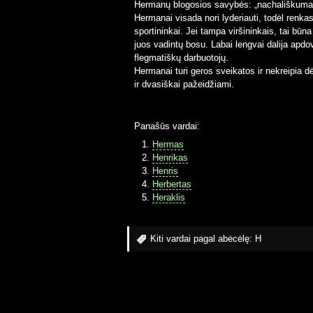
Hermanų blogosios savybės: „nachališkuma
Hermanai visada nori lyderiauti, todėl renkasi
sportininkai. Jei tampa viršininkais, tai būna 
juos vadintų bosu. Labai lengvai dalija apd
flegmatiškų darbuotojų.
Hermanai turi geros sveikatos ir nekreipia dė
ir dvasiškai pažeidžiami.
Panašūs vardai:
Hermas
Henrikas
Henris
Herbertas
Heraklis
Kiti vardai pagal abėcėlę:
H