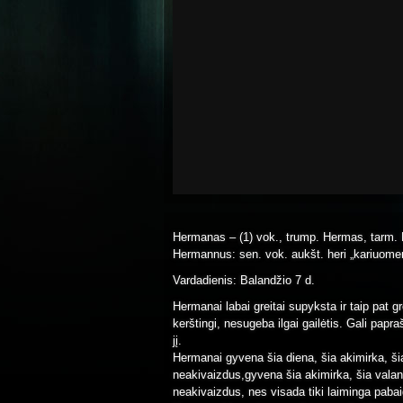
Hermanas – (1) vok., trump. Hermas, tarm. E
Hermannus: sen. vok. aukšt. heri „kariuome
Vardadienis: Balandžio 7 d.
Hermanai labai greitai supyksta ir taip pat gr
kerštingi, nesugeba ilgai gailėtis. Gali papra
jį.
Hermanai gyvena šia diena, šia akimirka, ši
neakivaizdus,gyvena šia akimirka, šia valan
neakivaizdus, nes visada tiki laiminga pabai