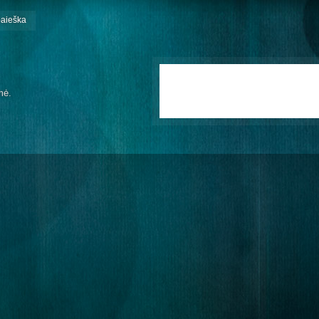
paieška
mė.