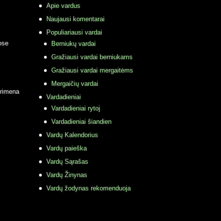
Apie vardus
Naujausi komentarai
Populiariausi vardai
ose
Berniukų vardai
Gražiausi vardai berniukams
Gražiausi vardai mergaitėms
Mergaičių vardai
primena
Vardadieniai
Vardadieniai rytoj
Vardadieniai šiandien
Vardų Kalendorius
Vardų paieška
Vardų Sąrašas
Vardų Žinynas
Vardų žodynas rekomenduoja