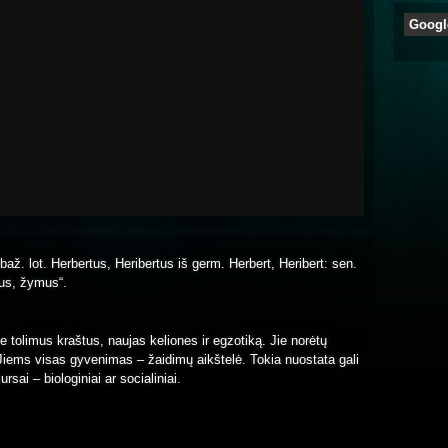
Googl
baž. lot. Herbertus, Heribertus iš germ. Herbert, Heribert: sen.
sus, žymus“.
e tolimus kraštus, naujas keliones ir egzotiką. Jie norėtų
Jiems visas gyvenimas – žaidimų aikštelė. Tokia nuostata gali
rsai – biologiniai ar socialiniai.