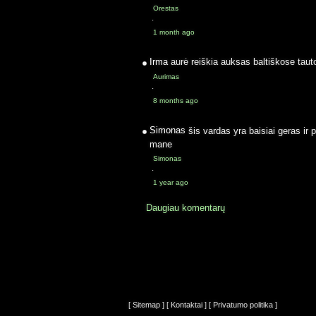
Orestas
·
1 month ago
Irma
aurė reiškia auksas baltiškose taut
Aurimas
·
8 months ago
Simonas
šis vardas yra baisiai geras ir 
mane
Simonas
·
1 year ago
Daugiau komentarų
[ Sitemap ]
[ Kontaktai ]
[ Privatumo politika ]