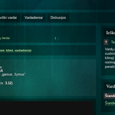
viški vardai
Vardadieniai
Diskusijos
Iešk
ų Vardai
|
...
?
T
Vardų 
šmė
,
kilmė
,
vardadieniai
:
suskirs
kilmę) 
norimą
panaši
s.
14
.
t „garsus, žymus“.
kis:
3.12
)
Vard
Šiand
Šiandi