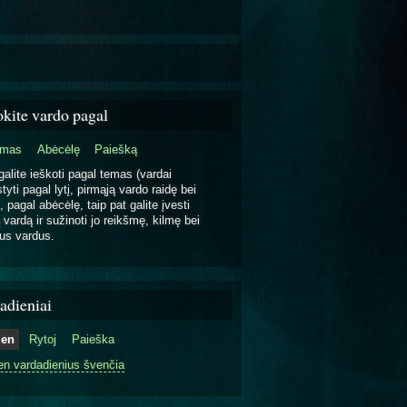
okite vardo pagal
emas
Abėcėlę
Paiešką
galite ieškoti pagal temas (vardai
tyti pagal lytį, pirmąją vardo raidę bei
, pagal abėcėlę, taip pat galite įvesti
 vardą ir sužinoti jo reikšmę, kilmę bei
us vardus.
adieniai
ien
Rytoj
Paieška
en vardadienius švenčia