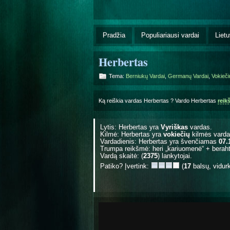
Pradžia
Populiariausi vardai
Lietu
Herbertas
Tema:
Berniukų Vardai
,
Germanų Vardai
,
Vokieči
Ką reiškia vardas Herbertas ? Vardo Herbertas
reik
Lytis: Herbertas yra
Vyriškas
vardas.
Kilmė: Herbertas yra
vokiečių
kilmės varda
Vardadienis: Herbertas yra švenčiamas
07.
Trumpa reikšmė: heri „kariuomenė“ + berah
Vardą skaitė: (
2375
) lankytojai.
Patiko? Įvertink:
(
17
balsų, vidur