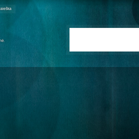
paieška
mė.