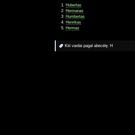
Hubertas
Hermanas
Humbertas
Henrikas
Hermas
Kiti vardai pagal abėcėlę:
H