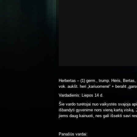
Herbertas – (1) germ., trump. Hėris, Bertas, 
vok. aukšt. heri „kariuomenė“ + beraht „gar
Vardadienis: Liepos 14 d.
Šie vardo turėtojai nuo vaikystės svajoja api
išbandyti gyvenime nors vieną kartą viską. 
jiems daug kainuoti, nes gali išsekti savi resu
Panašūs vardai: