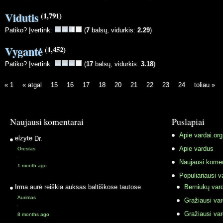
Vidutis
(1,791)
Patiko? Įvertink:
(
7
balsų, vidurkis:
2.29
)
Vygantė
(1,452)
Patiko? Įvertink:
(
17
balsų, vidurkis:
3.18
)
« 1
« atgal
15
16
17
18
20
21
22
23
24
toliau »
Naujausi komentarai
Puslapiai
Apie vardai.org
elzyte
Dr.
Apie vardus
Orestas
·
Naujausi komen
1 month ago
Populiariausi v
Irma
aurė reiškia auksas baltiškose tautose
Berniukų vard
Aurimas
Gražiausi va
·
Gražiausi va
8 months ago