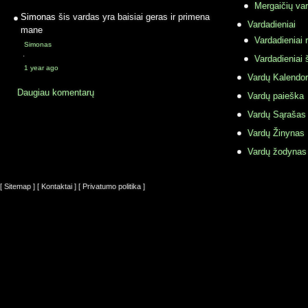
Mergaičių var
Simonas
šis vardas yra baisiai geras ir primena
Vardadieniai
mane
Vardadieniai r
Simonas
·
Vardadieniai 
1 year ago
Vardų Kalendor
Daugiau komentarų
Vardų paieška
Vardų Sąrašas
Vardų Žinynas
Vardų žodynas
[ Sitemap ]
[ Kontaktai ]
[ Privatumo politika ]