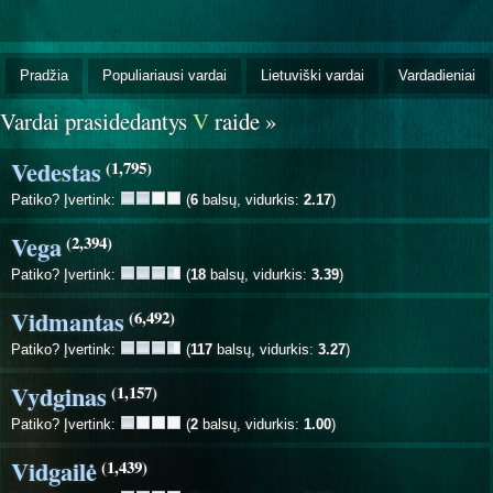
Pradžia
Populiariausi vardai
Lietuviški vardai
Vardadieniai
Vardai prasidedantys
V
raide »
Vedestas
(1,795)
Patiko? Įvertink:
(
6
balsų, vidurkis:
2.17
)
Vega
(2,394)
Patiko? Įvertink:
(
18
balsų, vidurkis:
3.39
)
Vidmantas
(6,492)
Patiko? Įvertink:
(
117
balsų, vidurkis:
3.27
)
Vydginas
(1,157)
Patiko? Įvertink:
(
2
balsų, vidurkis:
1.00
)
Vidgailė
(1,439)