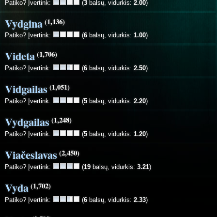
Patiko? Įvertink:
(
3
balsų, vidurkis:
2.00
)
Vydgina
(1,136)
Patiko? Įvertink:
(
6
balsų, vidurkis:
1.00
)
Videta
(1,706)
Patiko? Įvertink:
(
6
balsų, vidurkis:
2.50
)
Vidgailas
(1,051)
Patiko? Įvertink:
(
5
balsų, vidurkis:
2.20
)
Vydgailas
(1,248)
Patiko? Įvertink:
(
5
balsų, vidurkis:
1.20
)
Viačeslavas
(2,450)
Patiko? Įvertink:
(
19
balsų, vidurkis:
3.21
)
Vyda
(1,702)
Patiko? Įvertink:
(
6
balsų, vidurkis:
2.33
)