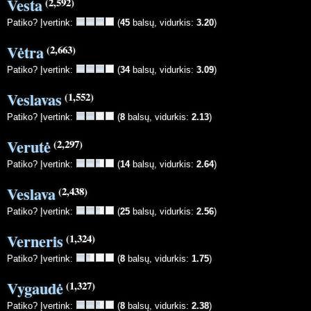
Vesta
(2,592)
Patiko? Įvertink:
(
45
balsų, vidurkis:
3.20
)
Vėtra
(2,663)
Patiko? Įvertink:
(
34
balsų, vidurkis:
3.09
)
Veslavas
(1,552)
Patiko? Įvertink:
(
8
balsų, vidurkis:
2.13
)
Verutė
(2,297)
Patiko? Įvertink:
(
14
balsų, vidurkis:
2.64
)
Veslava
(2,438)
Patiko? Įvertink:
(
25
balsų, vidurkis:
2.56
)
Verneris
(1,324)
Patiko? Įvertink:
(
8
balsų, vidurkis:
1.75
)
Vygaudė
(1,327)
Patiko? Įvertink:
(
8
balsų, vidurkis:
2.38
)