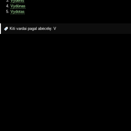
Vydenis
Vydūnas
Vydotas
Kiti vardai pagal abėcėlę:
V