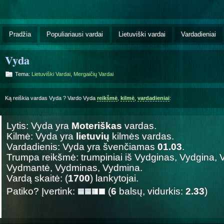
Pradžia
Populiariausi vardai
Lietuviški vardai
Vardadieniai
Vyda
Tema:
Lietuviški Vardai
,
Mergaičių Vardai
Ką reiškia vardas Vyda ? Vardo Vyda
reikšmė
,
kilmė
,
vardadieniai
:
Lytis: Vyda yra
Moteriškas
vardas.
Kilmė: Vyda yra
lietuvių
kilmės vardas.
Vardadienis: Vyda yra švenčiamas
01.03
.
Trumpa reikšmė: trumpiniai iš Vydginas, Vydgina,
Vydmantė, Vydminas, Vydmina.
Vardą skaitė: (
1700
) lankytojai.
Patiko? Įvertink:
(
6
balsų, vidurkis:
2.33
)