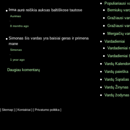
Populiariausi v
Irma
aurė reiškia auksas baltiškose tautose
Berniukų vard
Aurimas
Gražiausi va
·
Gražiausi va
8 months ago
Mergaičių var
Simonas
šis vardas yra baisiai geras ir primena
Vardadieniai
mane
Vardadieniai r
Simonas
·
Vardadieniai 
1 year ago
Vardų Kalendor
Daugiau komentarų
Vardų paieška
Vardų Sąrašas
Vardų Žinynas
Vardų žodynas
[ Sitemap ]
[ Kontaktai ]
[ Privatumo politika ]