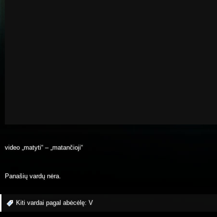
video „matyti“ – „matančioji“
Panašių vardų nėra.
Kiti vardai pagal abėcėlę:
V