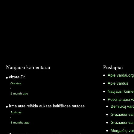
Naujausi komentarai
Puslapiai
Apie vardai.org
elzyte
Dr.
Apie vardus
Orestas
·
Naujausi komen
1 month ago
Populiariausi v
Irma
aurė reiškia auksas baltiškose tautose
Berniukų vard
Aurimas
Gražiausi va
·
Gražiausi va
8 months ago
Mergaičių var