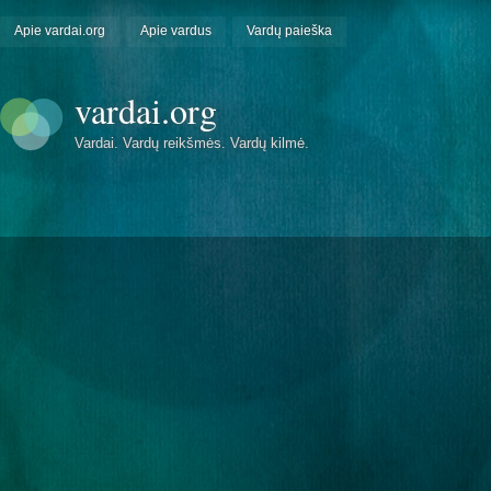
Apie vardai.org
Apie vardus
Vardų paieška
vardai.org
Vardai. Vardų reikšmės. Vardų kilmė.