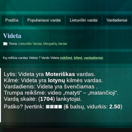
Pradžia
Populiariausi vardai
Lietuviški vardai
Vardadieniai
Videta
Tema:
Lietuviški Vardai
,
Mergaičių Vardai
Ką reiškia vardas Videta ? Vardo Videta
reikšmė
,
kilmė
,
vardadieniai
:
Lytis: Videta yra
Moteriškas
vardas.
Kilmė: Videta yra
lotynų
kilmės vardas.
Vardadienis: Videta yra švenčiamas
.
Trumpa reikšmė: video „matyti“ – „matančioji“.
Vardą skaitė: (
1704
) lankytojai.
Patiko? Įvertink:
(
6
balsų, vidurkis:
2.50
)