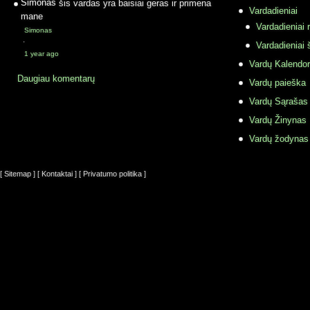
Simonas
šis vardas yra baisiai geras ir primena
Vardadieniai
mane
Vardadieniai r
Simonas
·
Vardadieniai 
1 year ago
Vardų Kalendor
Daugiau komentarų
Vardų paieška
Vardų Sąrašas
Vardų Žinynas
Vardų žodynas
[ Sitemap ]
[ Kontaktai ]
[ Privatumo politika ]