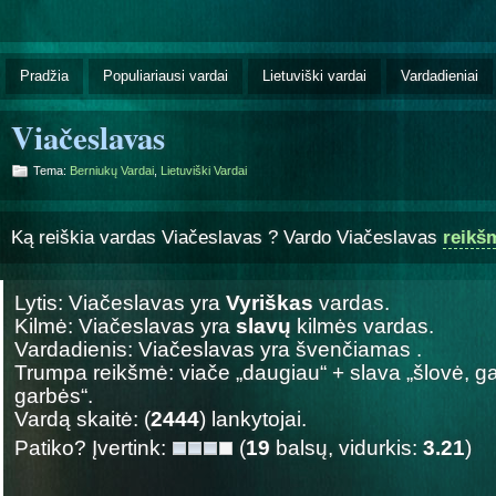
Pradžia
Populiariausi vardai
Lietuviški vardai
Vardadieniai
Viačeslavas
Tema:
Berniukų Vardai
,
Lietuviški Vardai
Ką reiškia vardas Viačeslavas ? Vardo Viačeslavas
reikš
Lytis: Viačeslavas yra
Vyriškas
vardas.
Kilmė: Viačeslavas yra
slavų
kilmės vardas.
Vardadienis: Viačeslavas yra švenčiamas
.
Trumpa reikšmė: viače „daugiau“ + slava „šlovė, g
garbės“.
Vardą skaitė: (
2444
) lankytojai.
Patiko? Įvertink:
(
19
balsų, vidurkis:
3.21
)