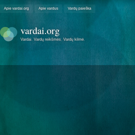
Apie vardai.org
Apie vardus
Vardų paieška
vardai.org
Vardai. Vardų reikšmės. Vardų kilmė.