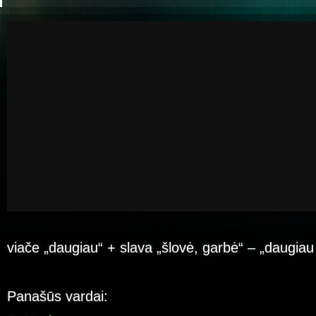
viače „daugiau“ + slava „šlovė, garbė“ – „daugiau
Panašūs vardai: