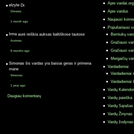
Apie vardai.org
elzyte
Dr.
Apie vardus
Orestas
·
Naujausi komen
1 month ago
Populiariausi v
Irma
aurė reiškia auksas baltiškose tautose
Berniukų vard
Aurimas
Gražiausi va
·
Gražiausi va
8 months ago
Mergaičių var
Simonas
šis vardas yra baisiai geras ir primena
Vardadieniai
mane
Vardadieniai r
Simonas
·
Vardadieniai 
1 year ago
Vardų Kalendor
Daugiau komentarų
Vardų paieška
Vardų Sąrašas
Vardų Žinynas
Vardų žodynas