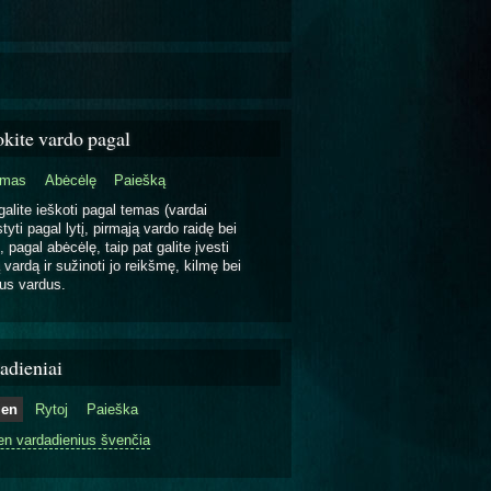
okite vardo pagal
emas
Abėcėlę
Paiešką
galite ieškoti pagal temas (vardai
tyti pagal lytį, pirmąją vardo raidę bei
, pagal abėcėlę, taip pat galite įvesti
 vardą ir sužinoti jo reikšmę, kilmę bei
us vardus.
adieniai
ien
Rytoj
Paieška
en vardadienius švenčia