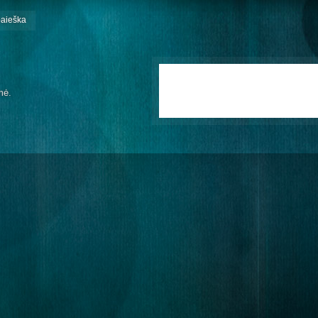
paieška
mė.