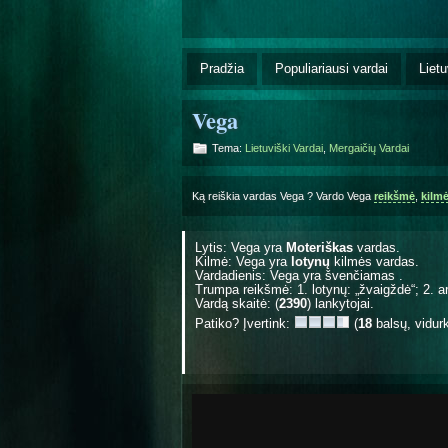
Pradžia
Populiariausi vardai
Lietu
Vega
Tema:
Lietuviški Vardai
,
Mergaičių Vardai
Ką reiškia vardas Vega ? Vardo Vega
reikšmė
,
kilm
Lytis: Vega yra
Moteriškas
vardas.
Kilmė: Vega yra
lotynų
kilmės vardas.
Vardadienis: Vega yra švenčiamas
.
Trumpa reikšmė: 1. lotynų: „žvaigždė“; 2. ar
Vardą skaitė: (
2390
) lankytojai.
Patiko? Įvertink:
(
18
balsų, vidur