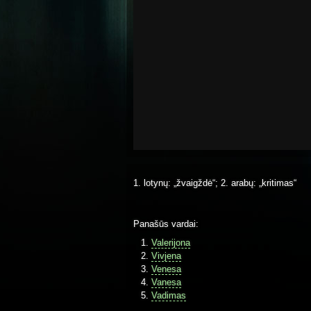
1. lotynų: „žvaigždė“; 2. arabų: „kritimas“
Panašūs vardai:
Valerijona
Vivjena
Venesa
Vanesa
Vadimas