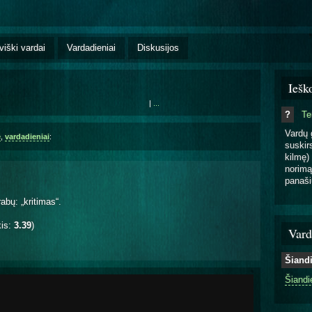
viški vardai
Vardadieniai
Diskusijos
Iešk
|
...
?
T
Vardų 
ė
,
vardadieniai
:
suskirs
kilmę) 
norimą
panaši
abų: „kritimas“.
kis:
3.39
)
Vard
Šiand
Šiandi