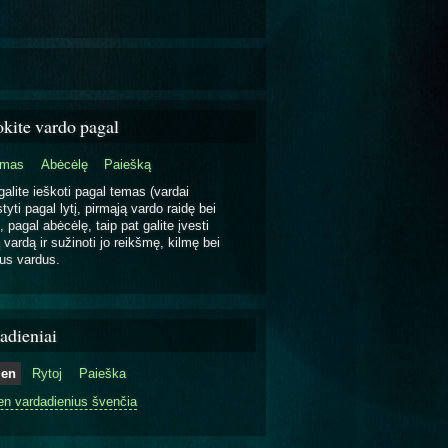
okite vardo pagal
emas
Abėcėlę
Paiešką
galite ieškoti pagal temas (vardai
tyti pagal lytį, pirmąją vardo raidę bei
, pagal abėcėlę, taip pat galite įvesti
 vardą ir sužinoti jo reikšmę, kilmę bei
us vardus.
adieniai
ien
Rytoj
Paieška
en vardadienius švenčia