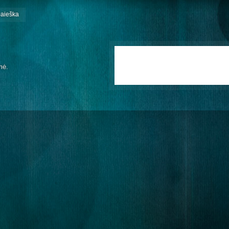
paieška
mė.