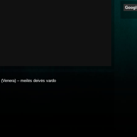
Googl
us (Venera) – meilės deivės vardo