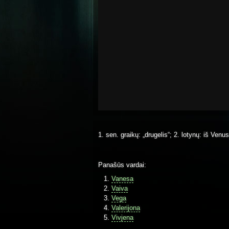
1. sen. graikų: „drugelis“; 2. lotynų: iš Ven
Panašūs vardai:
Vanesa
Vaiva
Vega
Valerijona
Vivjena