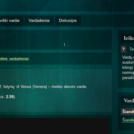
viški vardai
Vardadieniai
Diskusijos
Iešk
|
...
?
T
Vardų 
kilmė
,
vardadieniai
:
suskirs
kilmę) 
norimą
panaši
2. lotynų: iš Venus (Venera) – meilės deivės vardo.
kis:
2.59
)
Vard
Šiand
Šiandi