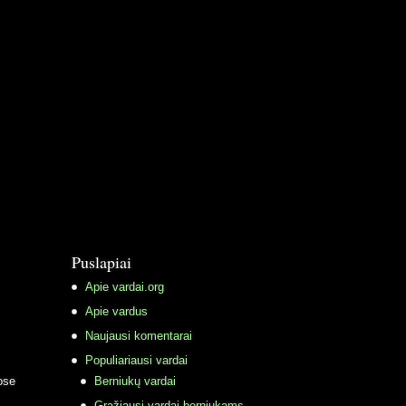
Puslapiai
Apie vardai.org
Apie vardus
Naujausi komentarai
Populiariausi vardai
ose
Berniukų vardai
Gražiausi vardai berniukams