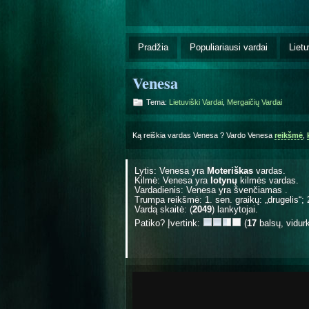
Pradžia
Populiariausi vardai
Lietu
Venesa
Tema:
Lietuviški Vardai
,
Mergaičių Vardai
Ką reiškia vardas Venesa ? Vardo Venesa
reikšmė
,
Lytis: Venesa yra
Moteriškas
vardas.
Kilmė: Venesa yra
lotynų
kilmės vardas.
Vardadienis: Venesa yra švenčiamas
.
Trumpa reikšmė: 1. sen. graikų: „drugelis“; 
Vardą skaitė: (
2049
) lankytojai.
Patiko? Įvertink:
(
17
balsų, vidur