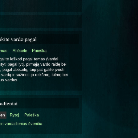
okite vardo pagal
emas
Abėcėlę
Paiešką
galite ieškoti pagal temas (vardai
tyti pagal lytį, pirmąją vardo raidę bei
, pagal abėcėlę, taip pat galite įvesti
 vardą ir sužinoti jo reikšmę, kilmę bei
us vardus.
adieniai
ien
Rytoj
Paieška
en vardadienius švenčia