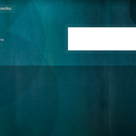
paieška
mė.