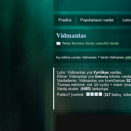
Pradžia
Populiariausi vardai
Lietu
Vidmantas
Tema:
Berniukų Vardai
,
Lietuviški Vardai
Ką reiškia vardas Vidmantas ? Vardo Vidmantas
rei
Lytis: Vidmantas yra
Vyriškas
vardas.
Kilmė: Vidmantas yra
lietuvių
kilmės varda
Vardadienis: Vidmantas yra švenčiamas
02
Trumpa reikšmė: vid- (iš-vydo) + mant- (m
Vardą skaitė: (
6485
) lankytojai.
Patiko? Įvertink:
(
117
balsų, vidu