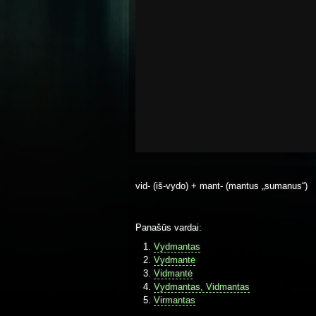
vid- (iš-vydo) + mant- (mantus „sumanus“)
Panašūs vardai:
Vydmantas
Vydmantė
Vidmantė
Vydmantas, Vidmantas
Virmantas