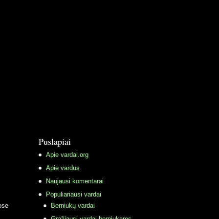
Puslapiai
Apie vardai.org
Apie vardus
Naujausi komentarai
Populiariausi vardai
ose
Berniukų vardai
Gražiausi vardai berniukams