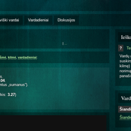
viški vardai
Vardadieniai
Diskusijos
Iešk
|
...
?
T
Vardų 
kšmė
,
kilmė
,
vardadieniai
:
suskirs
kilmę) 
norimą
panaši
s.
.04
.
antus „sumanus“).
rkis:
3.27
)
Vard
Šiand
Šiandi