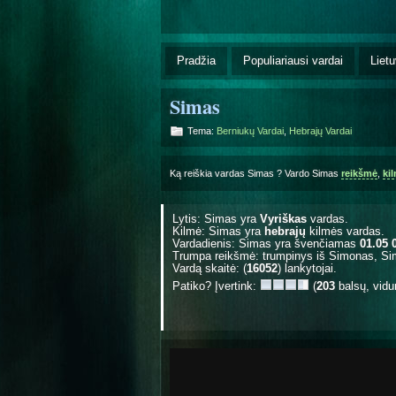
Pradžia
Populiariausi vardai
Lietu
Simas
Tema:
Berniukų Vardai
,
Hebrajų Vardai
Ką reiškia vardas Simas ? Vardo Simas
reikšmė
,
ki
Lytis: Simas yra
Vyriškas
vardas.
Kilmė: Simas yra
hebrajų
kilmės vardas.
Vardadienis: Simas yra švenčiamas
01.05 
Trumpa reikšmė: trumpinys iš Simonas, Si
Vardą skaitė: (
16052
) lankytojai.
Patiko? Įvertink:
(
203
balsų, vidu