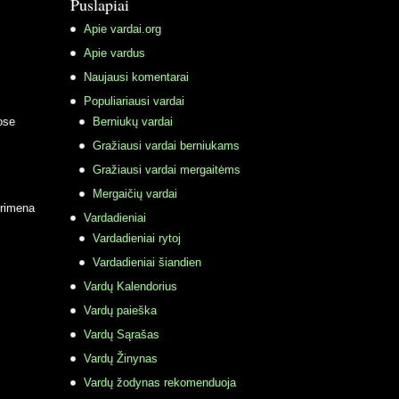
Puslapiai
Apie vardai.org
Apie vardus
Naujausi komentarai
Populiariausi vardai
ose
Berniukų vardai
Gražiausi vardai berniukams
Gražiausi vardai mergaitėms
Mergaičių vardai
primena
Vardadieniai
Vardadieniai rytoj
Vardadieniai šiandien
Vardų Kalendorius
Vardų paieška
Vardų Sąrašas
Vardų Žinynas
Vardų žodynas rekomenduoja