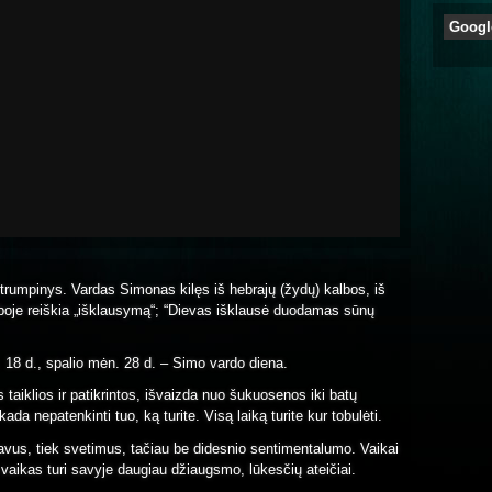
Googl
trumpinys. Vardas Simonas kilęs iš hebrajų (žydų) kalbos, iš
lboje reiškia „išklausymą“; “Dievas išklausė duodamas sūnų
 18 d., spalio mėn. 28 d. – Simo vardo diena.
taiklios ir patikrintos, išvaizda nuo šukuosenos iki batų
da nepatenkinti tuo, ką turite. Visą laiką turite kur tobulėti.
 savus, tiek svetimus, tačiau be didesnio sentimentalumo. Vaikai
 vaikas turi savyje daugiau džiaugsmo, lūkesčių ateičiai.