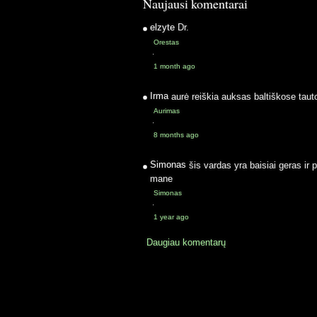
Naujausi komentarai
elzyte
Dr.
Orestas
·
1 month ago
Irma
aurė reiškia auksas baltiškose taut
Aurimas
·
8 months ago
Simonas
šis vardas yra baisiai geras ir 
mane
Simonas
·
1 year ago
Daugiau komentarų