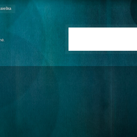
paieška
mė.