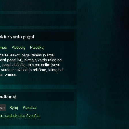
okite vardo pagal
emas
Abėcėlę
Paiešką
galite ieškoti pagal temas (vardai
tyti pagal lytį, pirmąją vardo raidę bei
, pagal abėcėlę, taip pat galite įvesti
 vardą ir sužinoti jo reikšmę, kilmę bei
us vardus.
adieniai
ien
Rytoj
Paieška
en vardadienius švenčia