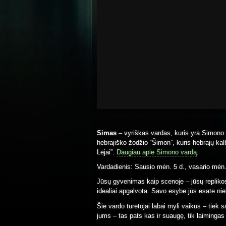
Simas
– vyriškas vardas, kuris yra Simono 
hebrajiško žodžio “Šimon”, kuris hebrajų ka
Lėjai”.
Daugiau apie Simono vardą
.
Vardadienis: Sausio mėn. 5 d., vasario mėn.
Jūsų gyvenimas kaip scenoje – jūsų replikos 
idealiai apgalvota. Savo esybe jūs esate nieka
Šie vardo turėtojai labai myli vaikus – tiek
jums – tas pats kas ir suaugę, tik laimingas