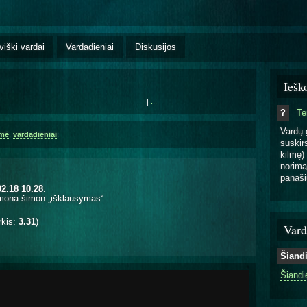
viški vardai
Vardadieniai
Diskusijos
Iešk
|
...
?
T
Vardų 
lmė
,
vardadieniai
:
suskirs
kilmę) 
norimą
panaši
02.18 10.28
.
mona šimon „išklausymas“.
rkis:
3.31
)
Vard
Šiand
Šiandi