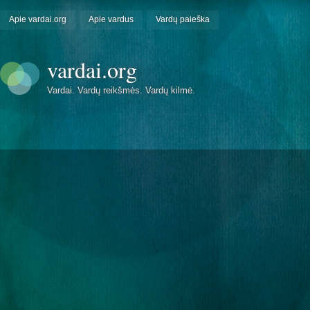
Apie vardai.org
Apie vardus
Vardų paieška
vardai.org
Vardai. Vardų reikšmės. Vardų kilmė.