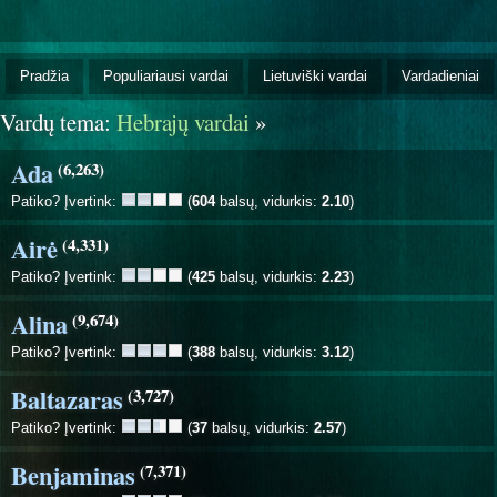
Pradžia
Populiariausi vardai
Lietuviški vardai
Vardadieniai
Vardų tema:
Hebrajų vardai
»
Ada
(6,263)
Patiko? Įvertink:
(
604
balsų, vidurkis:
2.10
)
Airė
(4,331)
Patiko? Įvertink:
(
425
balsų, vidurkis:
2.23
)
Alina
(9,674)
Patiko? Įvertink:
(
388
balsų, vidurkis:
3.12
)
Baltazaras
(3,727)
Patiko? Įvertink:
(
37
balsų, vidurkis:
2.57
)
Benjaminas
(7,371)