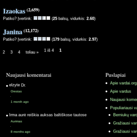
Izaokas
(2,659)
Patiko? Įvertink:
(
25
balsų, vidurkis:
2.60
)
Janina
(12,172)
Patiko? Įvertink:
(
179
balsų, vidurkis:
2.97
)
1 iš 4
1
2
3
4
toliau »
Naujausi komentarai
Puslapiai
Apie vardai.org
elzyte
Dr.
Apie vardus
Orestas
·
Naujausi komen
1 month ago
Populiariausi v
Irma
aurė reiškia auksas baltiškose tautose
Berniukų vard
Aurimas
Gražiausi va
·
Gražiausi va
8 months ago