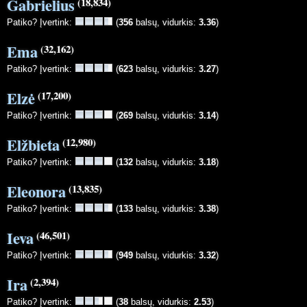
Gabrielius
(18,834)
Patiko? Įvertink:
(
356
balsų, vidurkis:
3.36
)
Ema
(32,162)
Patiko? Įvertink:
(
623
balsų, vidurkis:
3.27
)
Elzė
(17,200)
Patiko? Įvertink:
(
269
balsų, vidurkis:
3.14
)
Elžbieta
(12,980)
Patiko? Įvertink:
(
132
balsų, vidurkis:
3.18
)
Eleonora
(13,835)
Patiko? Įvertink:
(
133
balsų, vidurkis:
3.38
)
Ieva
(46,501)
Patiko? Įvertink:
(
949
balsų, vidurkis:
3.32
)
Ira
(2,394)
Patiko? Įvertink:
(
38
balsų, vidurkis:
2.53
)