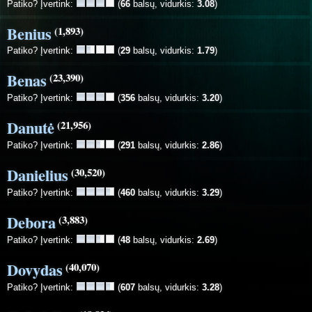
Patiko? Įvertink:
(
66
balsų, vidurkis:
3.08
)
Benius
(1,893)
Patiko? Įvertink:
(
29
balsų, vidurkis:
1.79
)
Benas
(23,390)
Patiko? Įvertink:
(
356
balsų, vidurkis:
3.20
)
Danutė
(21,956)
Patiko? Įvertink:
(
291
balsų, vidurkis:
2.86
)
Danielius
(30,520)
Patiko? Įvertink:
(
460
balsų, vidurkis:
3.29
)
Debora
(3,883)
Patiko? Įvertink:
(
48
balsų, vidurkis:
2.69
)
Dovydas
(40,070)
Patiko? Įvertink:
(
607
balsų, vidurkis:
3.28
)