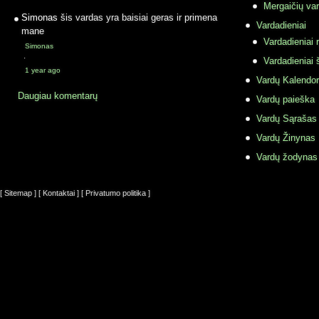
Mergaičių var
Simonas
šis vardas yra baisiai geras ir primena
Vardadieniai
mane
Vardadieniai r
Simonas
·
Vardadieniai 
1 year ago
Vardų Kalendor
Daugiau komentarų
Vardų paieška
Vardų Sąrašas
Vardų Žinynas
Vardų žodynas
[ Sitemap ]
[ Kontaktai ]
[ Privatumo politika ]