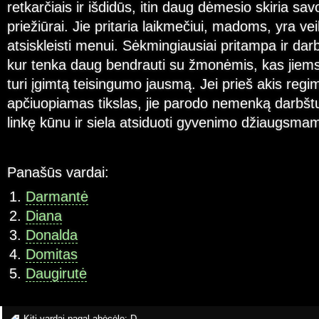
retkarčiais ir išdidūs, itin daug dėmesio skiria savo
priežiūrai. Jie pritaria laikmečiui, madoms, yra vei
atsiskleisti menui. Sėkmingiausiai pritampa ir dar
kur tenka daug bendrauti su žmonėmis, kas jiems 
turi įgimtą teisingumo jausmą. Jei prieš akis reg
apčiuopiamas tikslas, jie parodo nemenką darbš
linkę kūnu ir siela atsiduoti gyvenimo džiaugsma
Panašūs vardai:
Darmantė
Diana
Donalda
Domitas
Daugirutė
Kiti vardai pagal abėcėlę:
D