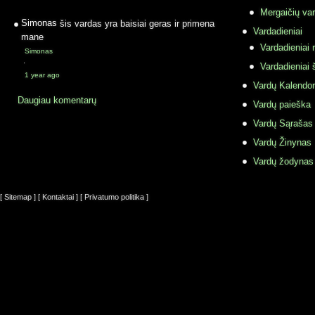
Mergaičių var
Simonas
šis vardas yra baisiai geras ir primena
Vardadieniai
mane
Vardadieniai r
Simonas
·
Vardadieniai 
1 year ago
Vardų Kalendor
Daugiau komentarų
Vardų paieška
Vardų Sąrašas
Vardų Žinynas
Vardų žodynas
[ Sitemap ]
[ Kontaktai ]
[ Privatumo politika ]