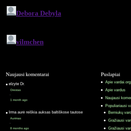
Naujausi komentarai
Puslapiai
Apie vardai.org
elzyte
Dr.
Apie vardus
Orestas
·
Naujausi komen
1 month ago
Populiariausi v
Irma
aurė reiškia auksas baltiškose tautose
Berniukų vard
Aurimas
Gražiausi va
·
Gražiausi va
8 months ago