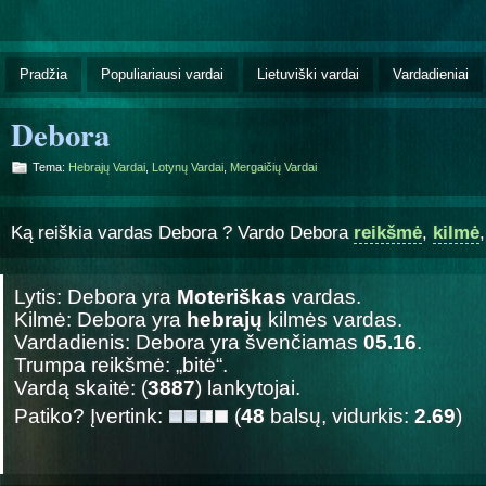
Pradžia
Populiariausi vardai
Lietuviški vardai
Vardadieniai
Debora
Tema:
Hebrajų Vardai
,
Lotynų Vardai
,
Mergaičių Vardai
Ką reiškia vardas Debora ? Vardo Debora
reikšmė
,
kilmė
Lytis: Debora yra
Moteriškas
vardas.
Kilmė: Debora yra
hebrajų
kilmės vardas.
Vardadienis: Debora yra švenčiamas
05.16
.
Trumpa reikšmė: „bitė“.
Vardą skaitė: (
3887
) lankytojai.
Patiko? Įvertink:
(
48
balsų, vidurkis:
2.69
)