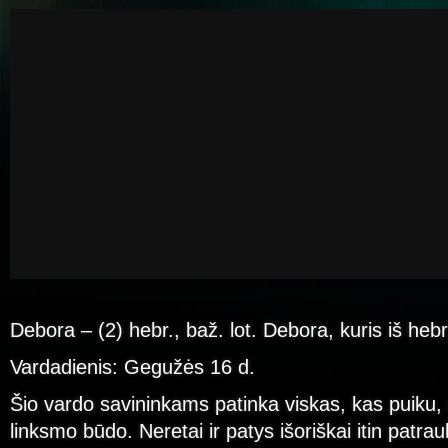
Debora – (2) hebr., baž. lot. Debora, kuris iš hebr
Vardadienis: Gegužės 16 d.
Šio vardo savininkams patinka viskas, kas puiku, i
linksmo būdo. Neretai ir patys išoriškai itin patra