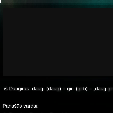
iš Daugiras: daug- (daug) + gir- (girti) – „daug gi
Panašūs vardai: