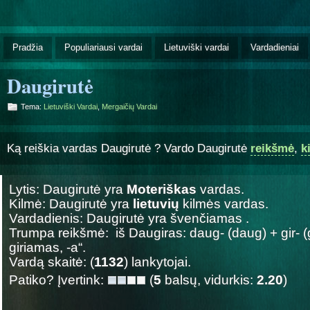
Pradžia
Populiariausi vardai
Lietuviški vardai
Vardadieniai
Daugirutė
Tema:
Lietuviški Vardai
,
Mergaičių Vardai
Ką reiškia vardas Daugirutė ? Vardo Daugirutė
reikšmė
,
k
Lytis: Daugirutė yra
Moteriškas
vardas.
Kilmė: Daugirutė yra
lietuvių
kilmės vardas.
Vardadienis: Daugirutė yra švenčiamas
.
Trumpa reikšmė: iš Daugiras: daug- (daug) + gir- (g
giriamas, -a“.
Vardą skaitė: (
1132
) lankytojai.
Patiko? Įvertink:
(
5
balsų, vidurkis:
2.20
)