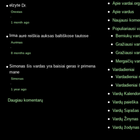
Apie vardai.org
elzyte
Dr.
Apie vardus
Orestas
·
Naujausi komen
1 month ago
Populiariausi v
Irma
aurė reiškia auksas baltiškose tautose
Berniukų vard
Aurimas
Gražiausi va
·
Gražiausi va
8 months ago
Mergaičių var
Simonas
šis vardas yra baisiai geras ir primena
Vardadieniai
mane
Vardadieniai r
Simonas
·
Vardadieniai 
1 year ago
Vardų Kalendor
Daugiau komentarų
Vardų paieška
Vardų Sąrašas
Vardų Žinynas
Vardų žodynas