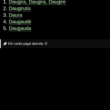
Daugira, Daugira, Daugirė
Daugirutis
Daura
Daugaudė
Daugauda
Kiti vardai pagal abėcėlę:
D