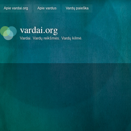
Apie vardai.org
Apie vardus
Vardų paieška
vardai.org
Vardai. Vardų reikšmės. Vardų kilmė.