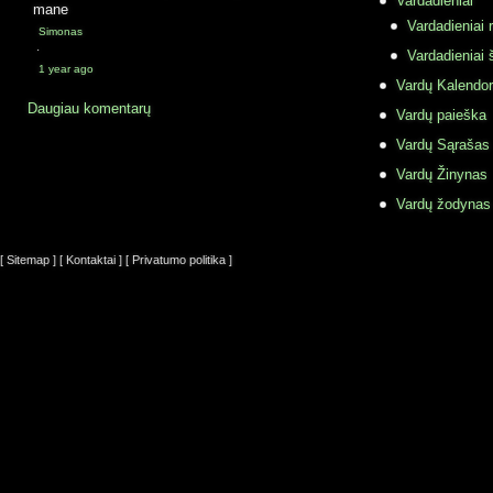
Vardadieniai
mane
Vardadieniai r
Simonas
·
Vardadieniai 
1 year ago
Vardų Kalendor
Daugiau komentarų
Vardų paieška
Vardų Sąrašas
Vardų Žinynas
Vardų žodynas
[ Sitemap ]
[ Kontaktai ]
[ Privatumo politika ]