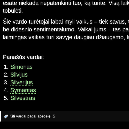
esate niekada nepatenkinti tuo, ką turite. Visą la
tobulėti.
Šie vardo turėtojai labai myli vaikus – tiek savus,
be didesnio sentimentalumo. Vaikai jums – tas pat
laimingas vaikas turi savyje daugiau džiaugsmo, lū
Panašūs vardai:
Simonas
Silvijus
Silverijus
Symantas
Silvestras
Kiti vardai pagal abėcėlę:
S