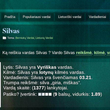
Pradžia
Populiariausi vardai
Lietuviški vardai
Vardadieniai
Silvas
Tema:
Berniukų Vardai
,
Lietuvių Vardai
Ką reiškia vardas Silvas ? Vardo Silvas
reikšmė
,
kilmė
,
v
Lytis: Silvas yra
Vyriškas
vardas.
Kilmė: Silvas yra
lotynų
kilmės vardas.
Vardadienis: Silvas yra švenčiamas
03.21
.
Trumpa reikšmė: silva „giria, miškas“.
Vardą skaitė: (
1377
) lankytojai.
Patiko? Įvertink:
(
9
balsų, vidurkis:
1.89
)