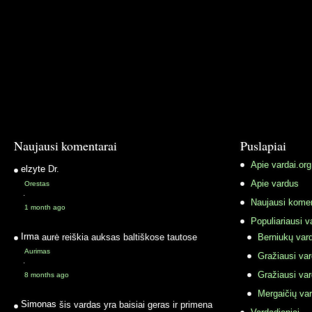
Naujausi komentarai
Puslapiai
Apie vardai.org
elzyte
Dr.
Apie vardus
Orestas
·
Naujausi komen
1 month ago
Populiariausi v
Irma
aurė reiškia auksas baltiškose tautose
Berniukų vard
Aurimas
Gražiausi va
·
Gražiausi va
8 months ago
Mergaičių var
Simonas
šis vardas yra baisiai geras ir primena