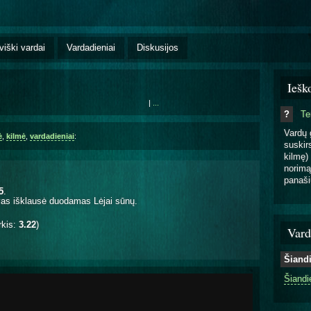
viški vardai
Vardadieniai
Diskusijos
Iešk
|
...
?
T
Vardų 
ė
,
kilmė
,
vardadieniai
:
suskirs
kilmę) 
norimą
panaši
.
5
.
vas išklausė duodamas Lėjai sūnų.
rkis:
3.22
)
Vard
Šiand
Šiandi