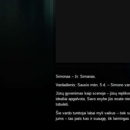
Simonas – žr. Simanas.
Vardadienis: Sausio mėn. 5 d. – Simono var
Jūsų gyvenimas kaip scenoje – jūsų replikos 
idealiai apgalvota. Savo esybe jūs esate nie
tobulėti.
Šie vardo turėtojai labai myli vaikus – tiek
jums – tas pats kas ir suaugę, tik laimingas