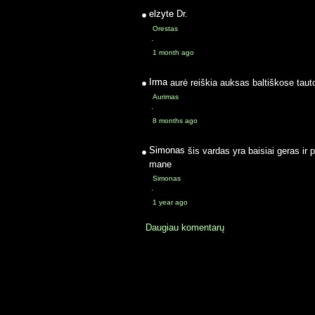
elzyte
Dr.
Orestas
·
1 month ago
Irma
aurė reiškia auksas baltiškose taut
Aurimas
·
8 months ago
Simonas
šis vardas yra baisiai geras ir 
mane
Simonas
·
1 year ago
Daugiau komentarų