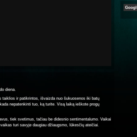
Googl
do diena.
taiklios ir patikrintos, išvaizda nuo šukuosenos iki batų
kada nepatenkinti tuo, ką turite. Visą laiką ieškote progų
 savus, tiek svetimus, tačiau be didesnio sentimentalumo. Vaikai
 vaikas turi savyje daugiau džiaugsmo, lūkesčių ateičiai.