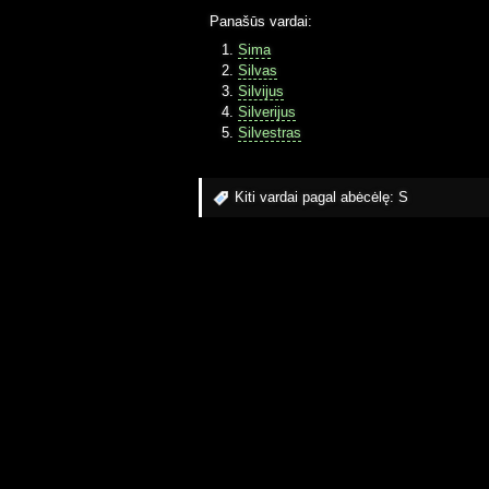
Panašūs vardai:
Sima
Silvas
Silvijus
Silverijus
Silvestras
Kiti vardai pagal abėcėlę:
S