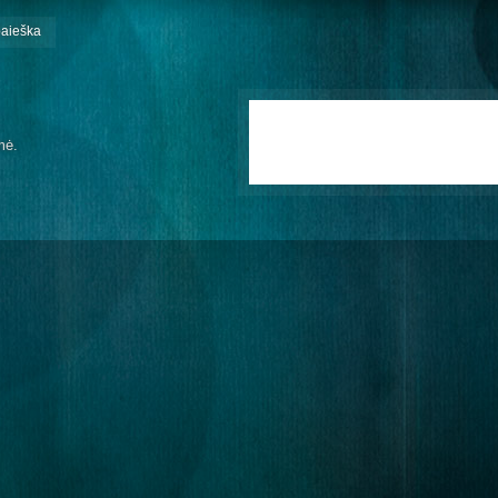
paieška
mė.