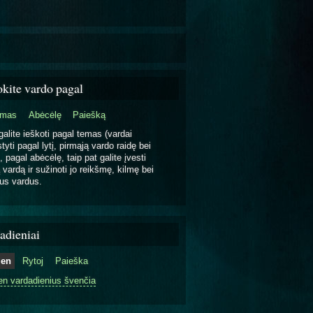
okite vardo pagal
emas
Abėcėlę
Paiešką
galite ieškoti pagal temas (vardai
tyti pagal lytį, pirmąją vardo raidę bei
, pagal abėcėlę, taip pat galite įvesti
 vardą ir sužinoti jo reikšmę, kilmę bei
us vardus.
adieniai
ien
Rytoj
Paieška
en vardadienius švenčia