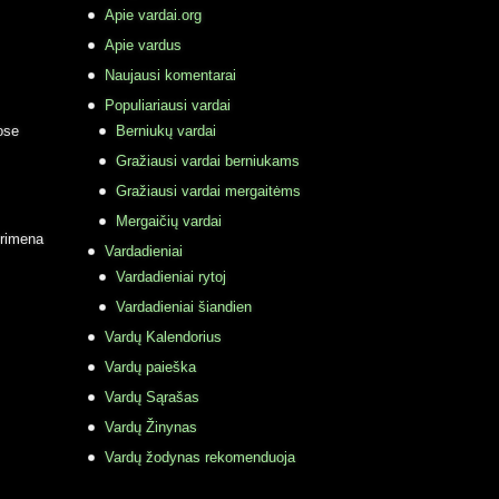
Apie vardai.org
Apie vardus
Naujausi komentarai
Populiariausi vardai
ose
Berniukų vardai
Gražiausi vardai berniukams
Gražiausi vardai mergaitėms
Mergaičių vardai
primena
Vardadieniai
Vardadieniai rytoj
Vardadieniai šiandien
Vardų Kalendorius
Vardų paieška
Vardų Sąrašas
Vardų Žinynas
Vardų žodynas rekomenduoja