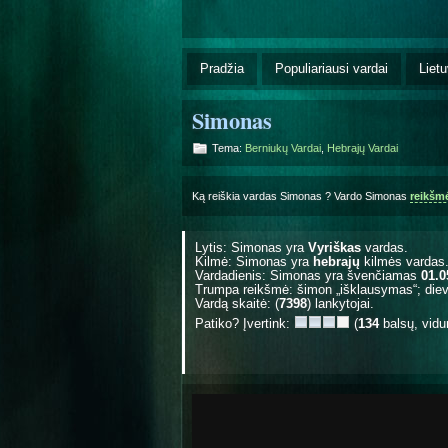
Pradžia
Populiariausi vardai
Lietu
Simonas
Tema:
Berniukų Vardai
,
Hebrajų Vardai
Ką reiškia vardas Simonas ? Vardo Simonas
reikšm
Lytis: Simonas yra
Vyriškas
vardas.
Kilmė: Simonas yra
hebrajų
kilmės vardas
Vardadienis: Simonas yra švenčiamas
01.0
Trumpa reikšmė: šimon „išklausymas“; die
Vardą skaitė: (
7398
) lankytojai.
Patiko? Įvertink:
(
134
balsų, vidu