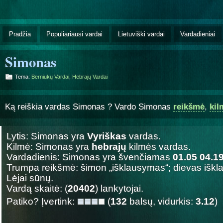
Pradžia
Populiariausi vardai
Lietuviški vardai
Vardadieniai
Simonas
Tema:
Berniukų Vardai
,
Hebrajų Vardai
Ką reiškia vardas Simonas ? Vardo Simonas
reikšmė
,
kil
Lytis: Simonas yra
Vyriškas
vardas.
Kilmė: Simonas yra
hebrajų
kilmės vardas.
Vardadienis: Simonas yra švenčiamas
01.05 04.1
Trumpa reikšmė: šimon „išklausymas“; dievas iš
Lėjai sūnų.
Vardą skaitė: (
20402
) lankytojai.
Patiko? Įvertink:
(
132
balsų, vidurkis:
3.12
)