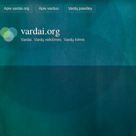
Apie vardai.org
Apie vardus
Vardų paieška
vardai.org
Vardai. Vardų reikšmės. Vardų kilmė.