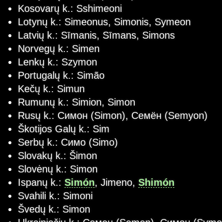
Kosovarų k.: Sshimeoni
Lotynų k.: Simeonus, Simonis, Symeon
Latvių k.: Sīmanis, Sīmans, Simons
Norvegų k.: Simen
Lenkų k.: Szymon
Portugalų k.: Simão
Kečų k.: Simun
Rumunų k.: Simion, Simon
Rusų k.: Симон (Simon), Семён (Semyon)
Škotijos Galų k.: Sim
Serbų k.: Симо (Simo)
Slovakų k.: Šimon
Slovėnų k.: Simon
Ispanų k.:
Simón
, Jimeno,
Shimón
Svahili k.: Simoni
Švedų k.: Simon