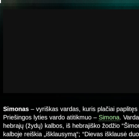
Simonas
– vyriškas vardas, kuris plačiai paplitę
Priešingos lyties vardo atitikmuo –
Simona
. Varda
hebrajų (žydų) kalbos, iš hebrajiško žodžio “Šimon
kalboje reiškia „išklausymą“; “Dievas išklausė du