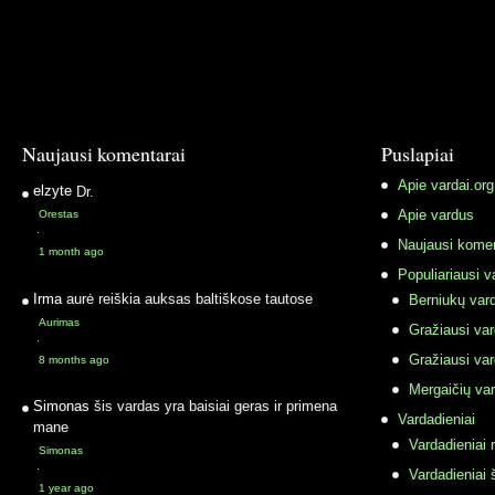
Naujausi komentarai
Puslapiai
Apie vardai.org
elzyte
Dr.
Apie vardus
Orestas
·
Naujausi komen
1 month ago
Populiariausi v
Irma
aurė reiškia auksas baltiškose tautose
Berniukų vard
Aurimas
Gražiausi va
·
Gražiausi va
8 months ago
Mergaičių var
Simonas
šis vardas yra baisiai geras ir primena
Vardadieniai
mane
Vardadieniai r
Simonas
·
Vardadieniai 
1 year ago