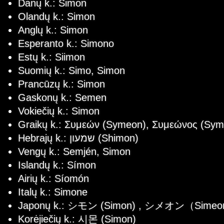
Danų k.: Simon
Olandų k.: Simon
Anglų k.: Simon
Esperanto k.: Simono
Estų k.: Siimon
Suomių k.: Simo, Simon
Prancūzų k.: Simon
Gaskonų k.: Semen
Vokiečių k.: Simon
Graikų k.: Συμεών (Symeon), Συμεώνος (Sy
Hebrajų k.: שמעון (Shimon)
Vengų k.: Semjén, Simon
Islandų k.: Símon
Airių k.: Síomón
Italų k.: Simone
Japonų k.: シモン (Simon) , シメオン（Sime
Korėjiečių k.: 시몬 (Simon)