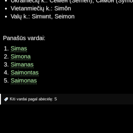
Ukrainiečių k.: Семен (Semen), Симон (Symo
Vietanmiečių k.: Simôn
Valų k.: Simwnt, Seimon
Panašūs vardai:
Simas
Simona
Simanas
Saimontas
Saimonas
Kiti vardai pagal abėcėlę:
S