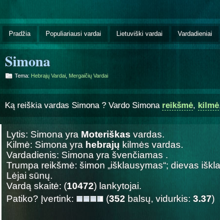
Pradžia
Populiariausi vardai
Lietuviški vardai
Vardadieniai
Simona
Tema:
Hebrajų Vardai
,
Mergaičių Vardai
Ką reiškia vardas Simona ? Vardo Simona
reikšmė
,
kilmė
Lytis: Simona yra
Moteriškas
vardas.
Kilmė: Simona yra
hebrajų
kilmės vardas.
Vardadienis: Simona yra švenčiamas
.
Trumpa reikšmė: šimon „išklausymas“; dievas iš
Lėjai sūnų.
Vardą skaitė: (
10472
) lankytojai.
Patiko? Įvertink:
(
352
balsų, vidurkis:
3.37
)