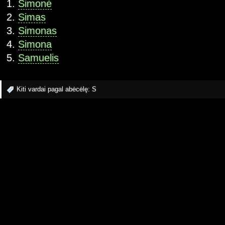
Simonė
Simas
Simonas
Simona
Samuelis
Kiti vardai pagal abėcėlę:
S