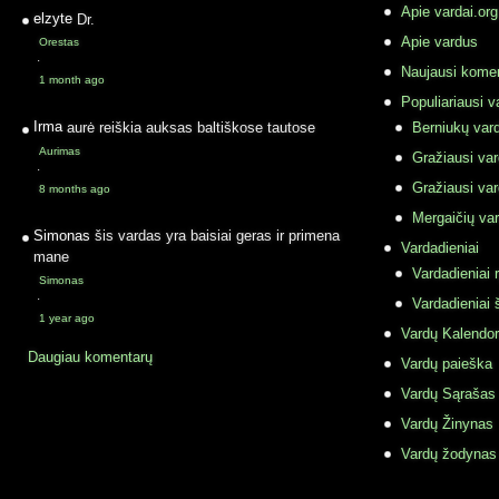
Apie vardai.org
elzyte
Dr.
Apie vardus
Orestas
·
Naujausi komen
1 month ago
Populiariausi v
Irma
aurė reiškia auksas baltiškose tautose
Berniukų vard
Aurimas
Gražiausi va
·
Gražiausi va
8 months ago
Mergaičių var
Simonas
šis vardas yra baisiai geras ir primena
Vardadieniai
mane
Vardadieniai r
Simonas
·
Vardadieniai 
1 year ago
Vardų Kalendor
Daugiau komentarų
Vardų paieška
Vardų Sąrašas
Vardų Žinynas
Vardų žodynas