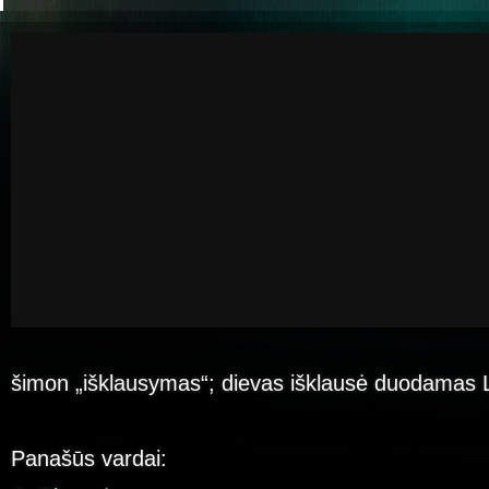
šimon „išklausymas“; dievas išklausė duodamas 
Panašūs vardai: