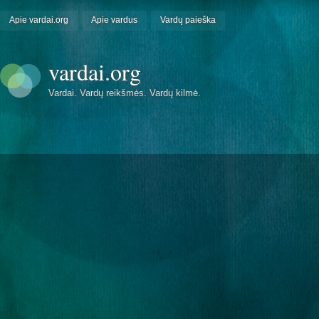
Apie vardai.org
Apie vardus
Vardų paieška
vardai.org
Vardai. Vardų reikšmės. Vardų kilmė.