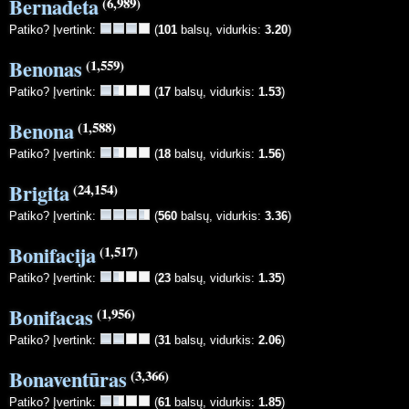
Bernadeta
(6,989)
Patiko? Įvertink:
(
101
balsų, vidurkis:
3.20
)
Benonas
(1,559)
Patiko? Įvertink:
(
17
balsų, vidurkis:
1.53
)
Benona
(1,588)
Patiko? Įvertink:
(
18
balsų, vidurkis:
1.56
)
Brigita
(24,154)
Patiko? Įvertink:
(
560
balsų, vidurkis:
3.36
)
Bonifacija
(1,517)
Patiko? Įvertink:
(
23
balsų, vidurkis:
1.35
)
Bonifacas
(1,956)
Patiko? Įvertink:
(
31
balsų, vidurkis:
2.06
)
Bonaventūras
(3,366)
Patiko? Įvertink:
(
61
balsų, vidurkis:
1.85
)