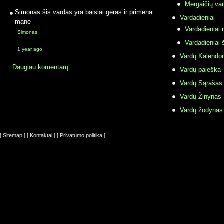
Mergaičių var
Simonas
šis vardas yra baisiai geras ir primena
Vardadieniai
mane
Vardadieniai r
Simonas
·
Vardadieniai 
1 year ago
Vardų Kalendor
Daugiau komentarų
Vardų paieška
Vardų Sąrašas
Vardų Žinynas
Vardų žodynas
[ Sitemap ]
[ Kontaktai ]
[ Privatumo politika ]