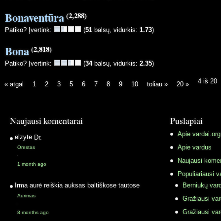
Bonaventūra
(2,288)
Patiko? Įvertink:
(
51
balsų, vidurkis:
1.73
)
Bona
(2,818)
Patiko? Įvertink:
(
34
balsų, vidurkis:
2.35
)
4 iš 20
« atgal
1
2
3
5
6
7
8
9
10
toliau »
20 »
Naujausi komentarai
Puslapiai
Apie vardai.org
elzyte
Dr.
Apie vardus
Orestas
·
Naujausi komen
1 month ago
Populiariausi v
Irma
aurė reiškia auksas baltiškose tautose
Berniukų vard
Aurimas
Gražiausi va
·
Gražiausi va
8 months ago