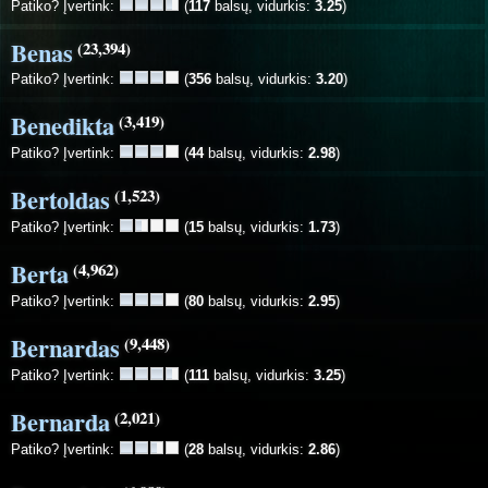
Patiko? Įvertink:
(
117
balsų, vidurkis:
3.25
)
Benas
(23,394)
Patiko? Įvertink:
(
356
balsų, vidurkis:
3.20
)
Benedikta
(3,419)
Patiko? Įvertink:
(
44
balsų, vidurkis:
2.98
)
Bertoldas
(1,523)
Patiko? Įvertink:
(
15
balsų, vidurkis:
1.73
)
Berta
(4,962)
Patiko? Įvertink:
(
80
balsų, vidurkis:
2.95
)
Bernardas
(9,448)
Patiko? Įvertink:
(
111
balsų, vidurkis:
3.25
)
Bernarda
(2,021)
Patiko? Įvertink:
(
28
balsų, vidurkis:
2.86
)