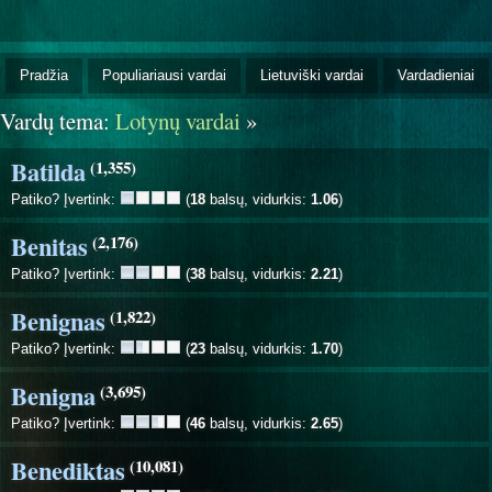
Pradžia
Populiariausi vardai
Lietuviški vardai
Vardadieniai
Vardų tema:
Lotynų vardai
»
Batilda
(1,355)
Patiko? Įvertink:
(
18
balsų, vidurkis:
1.06
)
Benitas
(2,176)
Patiko? Įvertink:
(
38
balsų, vidurkis:
2.21
)
Benignas
(1,822)
Patiko? Įvertink:
(
23
balsų, vidurkis:
1.70
)
Benigna
(3,695)
Patiko? Įvertink:
(
46
balsų, vidurkis:
2.65
)
Benediktas
(10,081)