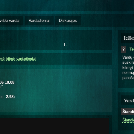
viški vardai
Vardadieniai
Diskusijos
Iešk
|
...
?
T
Vardų 
šmė
,
kilmė
,
vardadieniai
:
suskirs
kilmę) 
norimą
panaši
06 10.08
.
s“.
kis:
2.98
)
Vard
Šiand
Šiandi