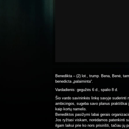
Benedikta – (2) lot., trump. Bena, Benė, tarm
benedicta „palaiminta“.
Vardadienis: gegužės 6 d., spalio 8 d.
Šio vardo savininkės linkę savyje suderinti 
ambicingos, sugeba savo planus praktiškai įg
kaip kortų namelis.
Benediktos pasižymi labai gerais organizacin
Jos ryžtasi viskam, norėdamos patenkinti sa
ilgam laikui prie ko nors prisirišti, tačiau j