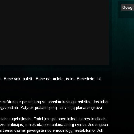
Googl
. Benė vak. aukšt., Banė ryt. aukšt., iš lot. Benedicta: lot.
minkštumą ir pesimizmą su poreikiu kovingai reikštis. Jos labai
yvendinti. Patyrus pralaimėjimą, tai visi jų planai sugriūva
iais sugebėjimais. Todėl jos gali save laikyti laimės kūdikiais.
vo ambicijas, ir niekada nesitenkina antrąja vieta. Jos sugeba
ų partneriai dažnai pavargsta nuo emocinio jų nestabilumo. Juk