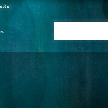
paieška
mė.