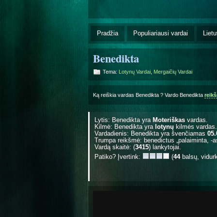
Pradžia
Populiariausi vardai
Lietu
Benedikta
Tema:
Lotynų Vardai
,
Mergaičių Vardai
Ką reiškia vardas Benedikta ? Vardo Benedikta
reik
Lytis: Benedikta yra
Moteriškas
vardas.
Kilmė: Benedikta yra
lotynų
kilmės vardas.
Vardadienis: Benedikta yra švenčiamas
05.
Trumpa reikšmė: benedictus „palaiminta, -a
Vardą skaitė: (
3415
) lankytojai.
Patiko? Įvertink:
(
44
balsų, vidur