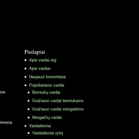
Puslapiai
Apie vardai.org
Apie vardus
Naujausi komentarai
Populiariausi vardai
ose
Berniukų vardai
Gražiausi vardai berniukams
Gražiausi vardai mergaitėms
Mergaičių vardai
primena
Vardadieniai
Vardadieniai rytoj