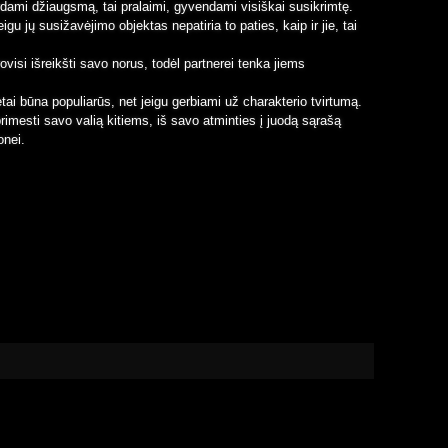
dami džiaugsmą, tai pralaimi, gyvendami visiškai susikrimtę.
gu jų susižavėjimo objektas nepatiria to paties, kaip ir jie, tai
isi išreikšti savo norus, todėl partnerei tenka jiems
ai būna populiarūs, net jeigu gerbiami už charakterio tvirtumą.
 primesti savo valią kitiems, iš savo atminties į juodą sąrašą
onei.