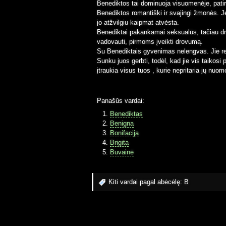
Benediktos tai dominuoja visuomenėje, patir
Benediktos romantiški ir svajingi žmonės. Jei
jo atžvilgiu kaipmat atvėsta.
Benediktai pakankamai seksualūs, tačiau drov
vadovauti, pirmoms įveikti drovumą.
Su Benediktais gyvenimas nelengvas. Jie ret
Sunku juos gerbti, todėl, kad jie vis taikosi
įtraukia visus tuos , kurie nepritaria jų nuom
Panašūs vardai:
Benediktas
Benigna
Bonifacija
Brigita
Buvainė
Kiti vardai pagal abėcėlę:
B