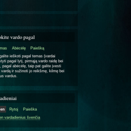
okite vardo pagal
emas
Abėcėlę
Paiešką
galite ieškoti pagal temas (vardai
tyti pagal lytį, pirmąją vardo raidę bei
, pagal abėcėlę, taip pat galite įvesti
 vardą ir sužinoti jo reikšmę, kilmę bei
us vardus.
adieniai
ien
Rytoj
Paieška
en vardadienius švenčia