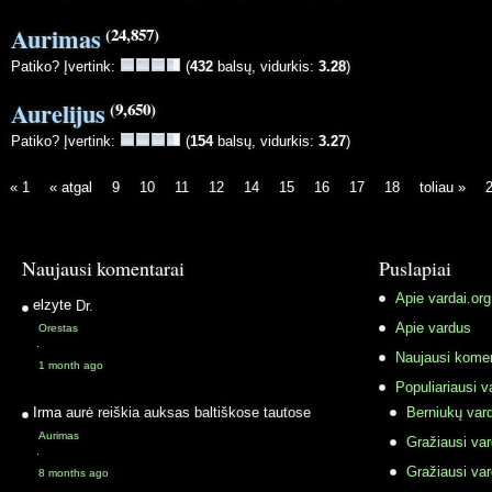
Aurimas
(24,857)
Patiko? Įvertink:
(
432
balsų, vidurkis:
3.28
)
Aurelijus
(9,650)
Patiko? Įvertink:
(
154
balsų, vidurkis:
3.27
)
« 1
« atgal
9
10
11
12
14
15
16
17
18
toliau »
Naujausi komentarai
Puslapiai
Apie vardai.org
elzyte
Dr.
Apie vardus
Orestas
·
Naujausi komen
1 month ago
Populiariausi v
Irma
aurė reiškia auksas baltiškose tautose
Berniukų vard
Aurimas
Gražiausi va
·
Gražiausi va
8 months ago