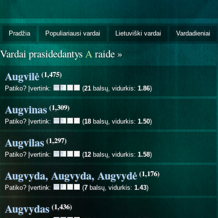
Pradžia
Populiariausi vardai
Lietuviški vardai
Vardadieniai
Vardai prasidedantys
A
raide »
Augvilė
(1,475)
Patiko? Įvertink:
(
21
balsų, vidurkis:
1.86
)
Augvinas
(1,309)
Patiko? Įvertink:
(
18
balsų, vidurkis:
1.50
)
Augvilas
(1,297)
Patiko? Įvertink:
(
12
balsų, vidurkis:
1.58
)
Augvyda, Augvyda, Augvydė
(1,176)
Patiko? Įvertink:
(
7
balsų, vidurkis:
1.43
)
Augvydas
(1,436)