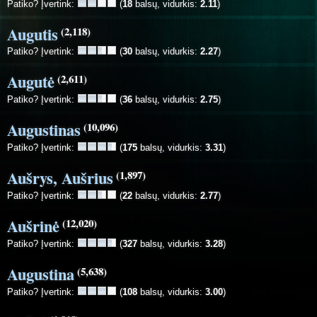
Patiko? Įvertink:
(
18
balsų, vidurkis:
2.11
)
Augutis
(2,118)
Patiko? Įvertink:
(
30
balsų, vidurkis:
2.27
)
Augutė
(2,611)
Patiko? Įvertink:
(
36
balsų, vidurkis:
2.75
)
Augustinas
(10,096)
Patiko? Įvertink:
(
175
balsų, vidurkis:
3.31
)
Aušrys, Aušrius
(1,897)
Patiko? Įvertink:
(
22
balsų, vidurkis:
2.77
)
Aušrinė
(12,020)
Patiko? Įvertink:
(
327
balsų, vidurkis:
3.28
)
Augustina
(5,638)
Patiko? Įvertink:
(
108
balsų, vidurkis:
3.00
)