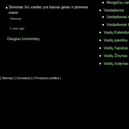
Mergaičių var
Simonas
šis vardas yra baisiai geras ir primena
Vardadieniai
mane
Vardadieniai r
Simonas
·
Vardadieniai 
1 year ago
Vardų Kalendor
Daugiau komentarų
Vardų paieška
Vardų Sąrašas
Vardų Žinynas
Vardų žodynas
[ Sitemap ]
[ Kontaktai ]
[ Privatumo politika ]