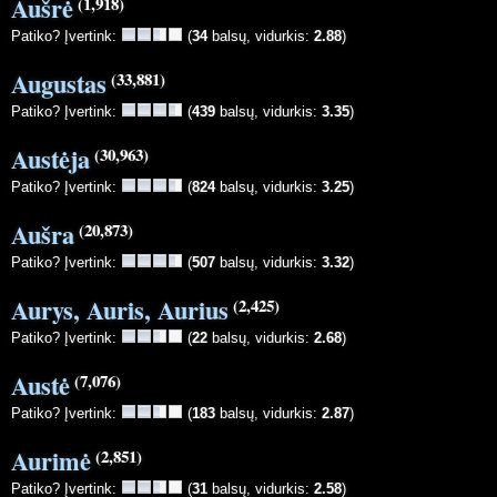
Aušrė
(1,918)
Patiko? Įvertink:
(
34
balsų, vidurkis:
2.88
)
Augustas
(33,881)
Patiko? Įvertink:
(
439
balsų, vidurkis:
3.35
)
Austėja
(30,963)
Patiko? Įvertink:
(
824
balsų, vidurkis:
3.25
)
Aušra
(20,873)
Patiko? Įvertink:
(
507
balsų, vidurkis:
3.32
)
Aurys, Auris, Aurius
(2,425)
Patiko? Įvertink:
(
22
balsų, vidurkis:
2.68
)
Austė
(7,076)
Patiko? Įvertink:
(
183
balsų, vidurkis:
2.87
)
Aurimė
(2,851)
Patiko? Įvertink:
(
31
balsų, vidurkis:
2.58
)