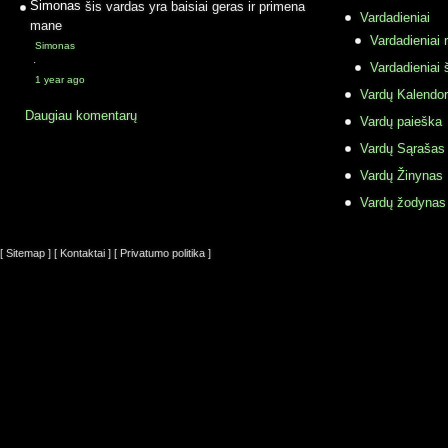
Simonas
šis vardas yra baisiai geras ir primena
Vardadieniai
mane
Vardadieniai r
Simonas
·
Vardadieniai 
1 year ago
Vardų Kalendor
Daugiau komentarų
Vardų paieška
Vardų Sąrašas
Vardų Žinynas
Vardų žodynas
[ Sitemap ]
[ Kontaktai ]
[ Privatumo politika ]