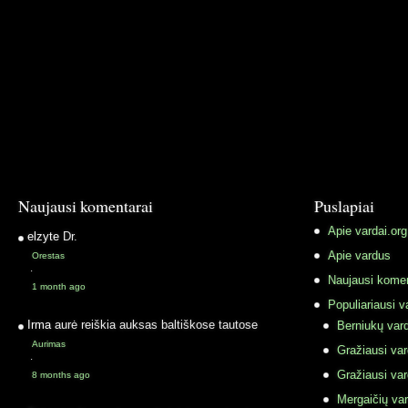
Naujausi komentarai
Puslapiai
Apie vardai.org
elzyte
Dr.
Apie vardus
Orestas
·
Naujausi komen
1 month ago
Populiariausi v
Irma
aurė reiškia auksas baltiškose tautose
Berniukų vard
Aurimas
Gražiausi va
·
Gražiausi va
8 months ago
Mergaičių var