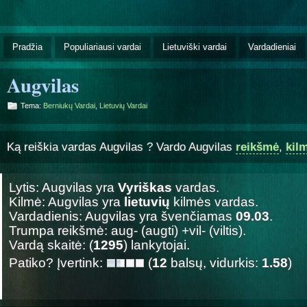
Pradžia
Populiariausi vardai
Lietuviški vardai
Vardadieniai
Augvilas
Tema:
Berniukų Vardai
,
Lietuvių Vardai
Ką reiškia vardas Augvilas ? Vardo Augvilas
reikšmė
,
kil
Lytis: Augvilas yra
Vyriškas
vardas.
Kilmė: Augvilas yra
lietuvių
kilmės vardas.
Vardadienis: Augvilas yra švenčiamas
09.03
.
Trumpa reikšmė: aug- (augti) +vil- (viltis).
Vardą skaitė: (
1295
) lankytojai.
Patiko? Įvertink:
(
12
balsų, vidurkis:
1.58
)