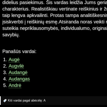
didelius pasiekimus. Šis vardas leidžia Jums geria
charakterius. Realistiškiau vertinate reiškinius i
taip lengva apkvailinti. Protas tampa analitiškesni
įsiskverbti į reiškinių esmę.Atsiranda noras veikti 
suteikia nepriklausomybės, individualumo, origin
savybių.
Panašūs vardai:
Augė
Augvilė
Audangė
Audangas
Andrė
Kiti vardai pagal abėcėlę:
A