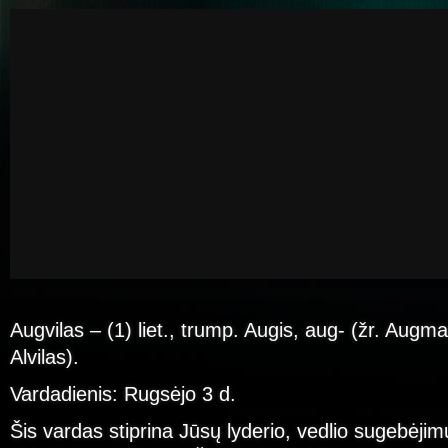
Augvilas – (1) liet., trump. Augis, aug- (žr. Augman
Alvilas).
Vardadienis: Rugsėjo 3 d.
Šis vardas stiprina Jūsų lyderio, vedlio sugebėjim