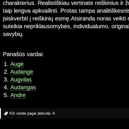
charakterius. Realistiškiau vertinate reiškinius i
taip lengva apkvailinti. Protas tampa analitiškesni
įsiskverbti į reiškinių esmę.Atsiranda noras veikti 
suteikia nepriklausomybės, individualumo, origin
savybių.
Panašūs vardai:
Augė
Audangė
Augvilas
Audangas
Andrė
Kiti vardai pagal abėcėlę:
A