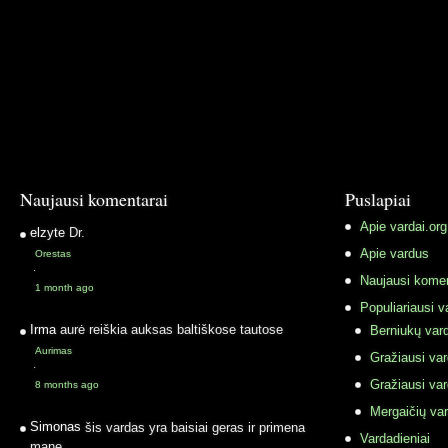
Naujausi komentarai
Puslapiai
Apie vardai.org
elzyte
Dr.
Apie vardus
Orestas
·
Naujausi komen
1 month ago
Populiariausi v
Irma
aurė reiškia auksas baltiškose tautose
Berniukų vard
Aurimas
Gražiausi va
·
Gražiausi va
8 months ago
Mergaičių var
Simonas
šis vardas yra baisiai geras ir primena
Vardadieniai
mane