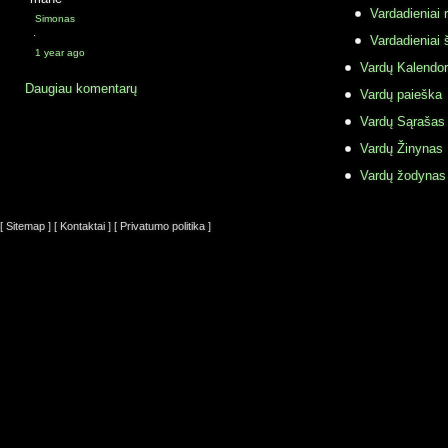
Vardadieniai r
Simonas
·
Vardadieniai 
1 year ago
Vardų Kalendor
Daugiau komentarų
Vardų paieška
Vardų Sąrašas
Vardų Žinynas
Vardų žodynas
[ Sitemap ]
[ Kontaktai ]
[ Privatumo politika ]