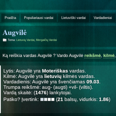
Pradžia
Populiariausi vardai
Lietuviški vardai
Vardadieniai
Augvilė
Tema:
Lietuvių Vardai
,
Mergaičių Vardai
Ką reiškia vardas Augvilė ? Vardo Augvilė
reikšmė
,
kilmė
Lytis: Augvilė yra
Moteriškas
vardas.
Kilmė: Augvilė yra
lietuvių
kilmės vardas.
Vardadienis: Augvilė yra švenčiamas
09.03
.
Trumpa reikšmė: aug- (augti) +vil- (viltis).
Vardą skaitė: (
1476
) lankytojai.
Patiko? Įvertink:
(
21
balsų, vidurkis:
1.86
)