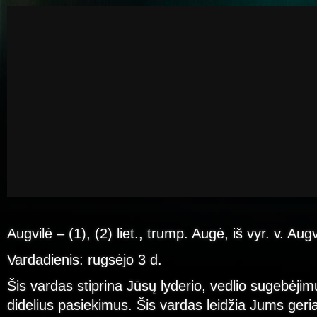
Augvilė – (1), (2) liet., trump. Augė, iš vyr. v. Augv
Vardadienis: rugsėjo 3 d.
Šis vardas stiprina Jūsų lyderio, vedlio sugebėjim
didelius pasiekimus. Šis vardas leidžia Jums geria