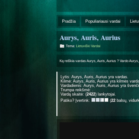
Pradžia
Populiariausi vardai
Lietu
Aurys, Auris, Aurius
Tema:
Lietuviški Vardai
Ką reiškia vardas Aurys, Auris, Aurius ? Vardo Aurys,
Lytis: Aurys, Auris, Aurius yra
vardas.
Kilmė: Aurys, Auris, Aurius yra
kilmės vard
Vardadienis: Aurys, Auris, Aurius yra šven
Trumpa reikšmė: .
Vardą skaitė: (
2422
) lankytojai.
Patiko? Įvertink:
(
22
balsų, vidur