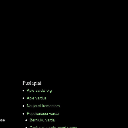
Puslapiai
Apie vardai.org
Apie vardus
Naujausi komentarai
Populiariausi vardai
ose
Berniukų vardai
Gražiausi vardai berniukams