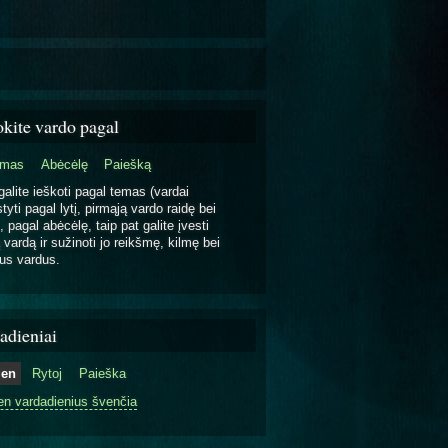
okite vardo pagal
emas
Abėcėlę
Paiešką
galite ieškoti pagal temas (vardai
tyti pagal lytį, pirmąją vardo raidę bei
, pagal abėcėlę, taip pat galite įvesti
 vardą ir sužinoti jo reikšmę, kilmę bei
us vardus.
adieniai
ien
Rytoj
Paieška
en vardadienius švenčia