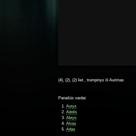
(4), (2), (2) liet., trumpinys iš Aurimas
Panašūs vardai:
Aurys
Adolis
Abrys
Alvas
Adas