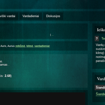
viški vardai
Vardadieniai
Diskusijos
Iešk
|
...
?
T
Vardų 
 Auris, Aurius
reikšmė
,
kilmė
,
vardadieniai
:
suskirs
kilmę) 
norimą
panaši
as.
čiamas
.
kis:
2.68
)
Vard
Šiand
Šiandi