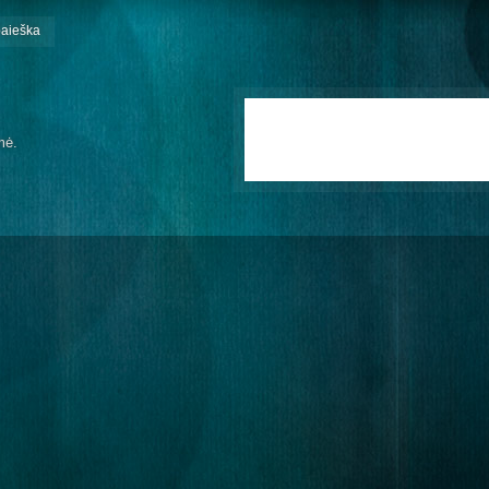
paieška
mė.