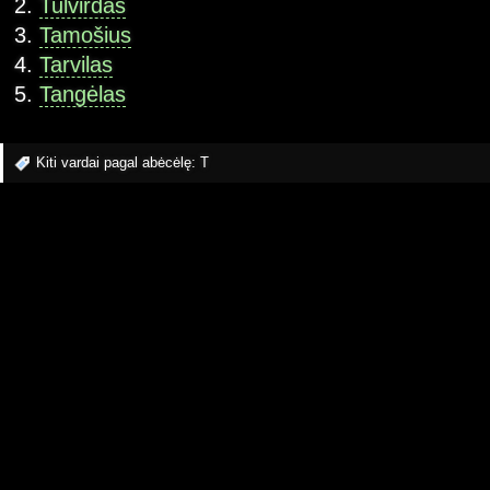
Tulvirdas
Tamošius
Tarvilas
Tangėlas
Kiti vardai pagal abėcėlę:
T