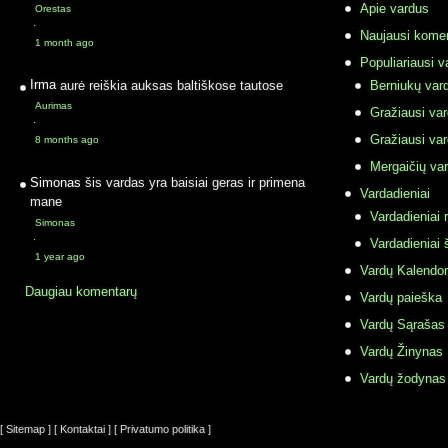
Apie vardus
Orestas
·
Naujausi komen
1 month ago
Populiariausi v
Irma
aurė reiškia auksas baltiškose tautose
Berniukų vard
Aurimas
Gražiausi va
·
Gražiausi va
8 months ago
Mergaičių var
Simonas
šis vardas yra baisiai geras ir primena
Vardadieniai
mane
Vardadieniai r
Simonas
·
Vardadieniai 
1 year ago
Vardų Kalendor
Daugiau komentarų
Vardų paieška
Vardų Sąrašas
Vardų Žinynas
Vardų žodynas
[ Sitemap ]
[ Kontaktai ]
[ Privatumo politika ]