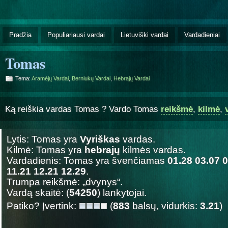
Pradžia
Populiariausi vardai
Lietuviški vardai
Vardadieniai
Tomas
Tema:
Aramėjų Vardai
,
Berniukų Vardai
,
Hebrajų Vardai
Ką reiškia vardas Tomas ? Vardo Tomas
reikšmė
,
kilmė
,
Lytis: Tomas yra
Vyriškas
vardas.
Kilmė: Tomas yra
hebrajų
kilmės vardas.
Vardadienis: Tomas yra švenčiamas
01.28 03.07 0
11.21 12.21 12.29
.
Trumpa reikšmė: „dvynys“.
Vardą skaitė: (
54250
) lankytojai.
Patiko? Įvertink:
(
883
balsų, vidurkis:
3.21
)