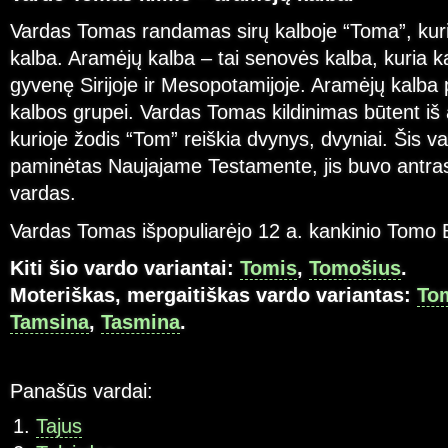
Vardas Tomas randamas sirų kalboje “Toma”, kur
kalba. Aramėjų kalba – tai senovės kalba, kuria k
gyvenę Sirijoje ir Mesopotamijoje. Aramėjų kalba 
kalbos grupei. Vardas Tomas kildinimas būtent iš
kurioje žodis “Tom” reiškia dvynys, dvyniai. Šis va
paminėtas Naujajame Testamente, jis buvo antra
vardas.
Vardas Tomas išpopuliarėjo 12 a. kankinio Tomo 
Kiti šio vardo variantai:
Tomis
,
Tomošius
.
Moteriškas, mergaitiškas vardo variantas:
To
Tamsina
,
Tasmina
.
Panašūs vardai:
Tajus