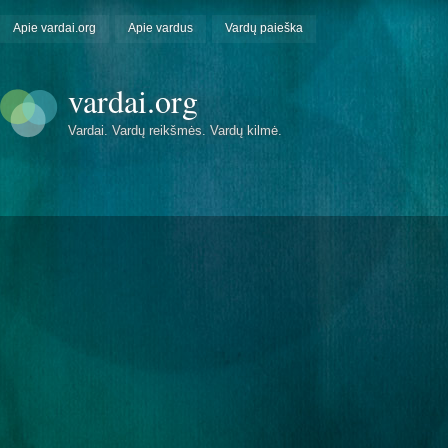
Apie vardai.org
Apie vardus
Vardų paieška
vardai.org
Vardai. Vardų reikšmės. Vardų kilmė.