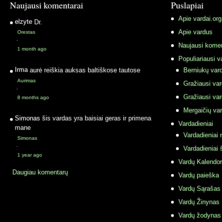
Naujausi komentarai
Puslapiai
Apie vardai.org
elzyte
Dr.
Apie vardus
Orestas
·
Naujausi komen
1 month ago
Populiariausi v
Irma
aurė reiškia auksas baltiškose tautose
Berniukų vard
Aurimas
Gražiausi va
·
Gražiausi va
8 months ago
Mergaičių var
Simonas
šis vardas yra baisiai geras ir primena
Vardadieniai
mane
Vardadieniai r
Simonas
·
Vardadieniai 
1 year ago
Vardų Kalendor
Daugiau komentarų
Vardų paieška
Vardų Sąrašas
Vardų Žinynas
Vardų žodynas