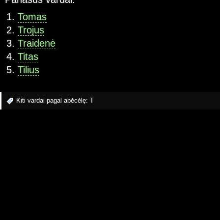
Tomas
Trojus
Traidenė
Titas
Tilius
Kiti vardai pagal abėcėlę:
T