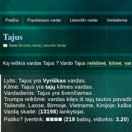
Pradžia
Populiariausi vardai
Lietuviški vardai
Vardadieniai
Tajus
Tema:
Berniukų Vardai
,
Lietuviški Vardai
Ką reiškia vardas Tajus ? Vardo Tajus
reikšmė
,
kilmė
,
var
Lytis: Tajus yra
Vyriškas
vardas.
Kilmė: Tajus yra
tajų
kilmės vardas.
Vardadienis: Tajus yra švenčiamas
.
Trumpa reikšmė: vardas kilęs iš tajų tautos pavadi
Tailande, Laose, Birmoje, Vietname, Kinijoje; kalba
Vardą skaitė: (
13198
) lankytojai.
Patiko? Įvertink:
(
218
balsų, vidurkis:
3.20
)