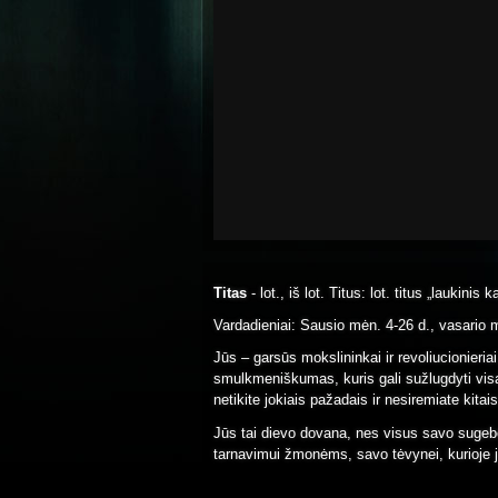
Titas
- lot., iš lot. Titus: lot. titus „laukinis k
Vardadieniai: Sausio mėn. 4-26 d., vasario m
Jūs – garsūs mokslininkai ir revoliucionieria
smulkmeniškumas, kuris gali sužlugdyti vis
netikite jokiais pažadais ir nesiremiate kitais
Jūs tai dievo dovana, nes visus savo sugebė
tarnavimui žmonėms, savo tėvynei, kurioje 