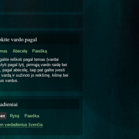
okite vardo pagal
emas
Abėcėlę
Paiešką
galite ieškoti pagal temas (vardai
tyti pagal lytį, pirmąją vardo raidę bei
, pagal abėcėlę, taip pat galite įvesti
 vardą ir sužinoti jo reikšmę, kilmę bei
us vardus.
adieniai
ien
Rytoj
Paieška
en vardadienius švenčia