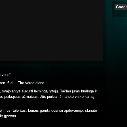
Googl
arvelis“.
ėn. 6 d. – Tito vardo diena.
i, svajojantys sukurti laimingą rytojų. Tačiau jums būdinga ir
as puikiąsias užmačias. Jūs puikiai išmanote visko kainą,
.
jimus, talentus, kuriais gamta dosniai apdovanojo, skiriate
jie gyvena.