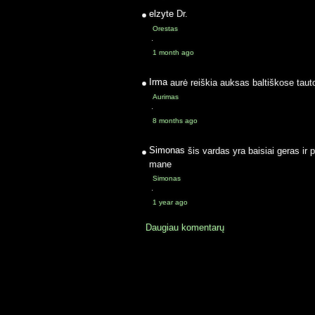
elzyte
Dr.
Orestas
·
1 month ago
Irma
aurė reiškia auksas baltiškose taut
Aurimas
·
8 months ago
Simonas
šis vardas yra baisiai geras ir 
mane
Simonas
·
1 year ago
Daugiau komentarų