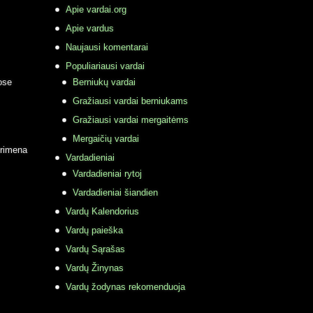
Apie vardai.org
Apie vardus
Naujausi komentarai
Populiariausi vardai
ose
Berniukų vardai
Gražiausi vardai berniukams
Gražiausi vardai mergaitėms
Mergaičių vardai
primena
Vardadieniai
Vardadieniai rytoj
Vardadieniai šiandien
Vardų Kalendorius
Vardų paieška
Vardų Sąrašas
Vardų Žinynas
Vardų žodynas rekomenduoja