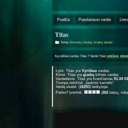
Pradžia
Populiariausi vardai
Lietu
Titas
Tema:
Berniukų Vardai
,
Graikų Vardai
Ką reiškia vardas Titas ? Vardo Titas
reikšmė
,
kilm
Lytis: Titas yra
Vyriškas
vardas.
Kilmė: Titas yra
graikų
kilmės vardas.
Vardadienis: Titas yra švenčiamas
01.04 01
Trumpa reikšmė: „laukinis karvelis“.
Vardą skaitė: (
16293
) lankytojai.
Patiko? Įvertink:
(
262
balsų, vidu