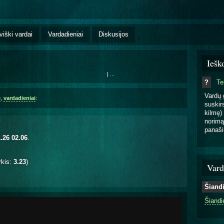
viški vardai
Vardadieniai
Diskusijos
Iešk
|
...
?
T
Vardų 
ė
,
vardadieniai
:
suskirs
kilmę) 
norimą
panaši
.26 02.06
.
rkis:
3.23
)
Vard
Šiand
Šiandi