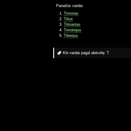
Panašūs vardai:
Timonas
Tilius
Tilmantas
Timotiejus
Tiberijus
Kiti vardai pagal abėcėlę:
T