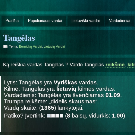
Pradžia
Populiariausi vardai
Lietuviški vardai
Vardadieniai
Tangėlas
Tema:
Berniukų Vardai
,
Lietuvių Vardai
Ką reiškia vardas Tangėlas ? Vardo Tangėlas
reikšmė
,
ki
Lytis: Tangėlas yra
Vyriškas
vardas.
Kilmė: Tangėlas yra
lietuvių
kilmės vardas.
Vardadienis: Tangėlas yra švenčiamas
01.09
.
Trumpa reikšmė: „didelis skausmas“.
Vardą skaitė: (
1365
) lankytojai.
Patiko? Įvertink:
(
8
balsų, vidurkis:
1.00
)