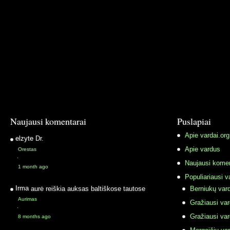
Naujausi komentarai
Puslapiai
Apie vardai.org
elzyte
Dr.
Apie vardus
Orestas
·
Naujausi komen
1 month ago
Populiariausi v
Irma
aurė reiškia auksas baltiškose tautose
Berniukų vard
Aurimas
Gražiausi va
·
Gražiausi va
8 months ago