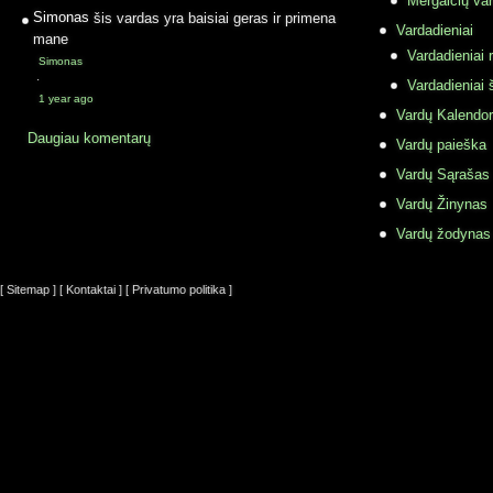
Mergaičių var
Simonas
šis vardas yra baisiai geras ir primena
Vardadieniai
mane
Vardadieniai r
Simonas
·
Vardadieniai 
1 year ago
Vardų Kalendor
Daugiau komentarų
Vardų paieška
Vardų Sąrašas
Vardų Žinynas
Vardų žodynas
[ Sitemap ]
[ Kontaktai ]
[ Privatumo politika ]