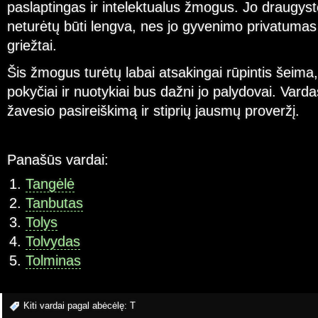
paslaptingas ir intelektualus žmogus. Jo draugyst
neturėtų būti lengva, nes jo gyvenimo privatuma
griežtai.
Šis žmogus turėtų labai atsakingai rūpintis šeima
pokyčiai ir nuotykiai bus dažni jo palydovai. Vard
žavesio pasireiškimą ir stiprių jausmų proveržį.
Panašūs vardai:
Tangėlė
Tanbutas
Tolys
Tolvydas
Tolminas
Kiti vardai pagal abėcėlę:
T