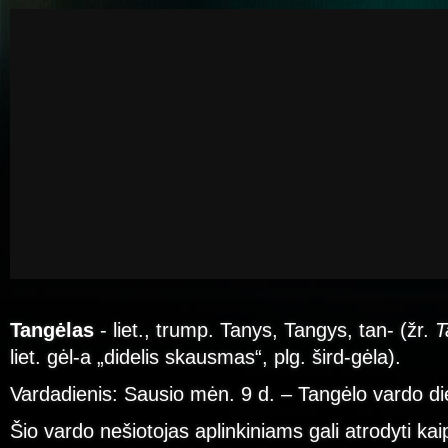
Tangėlas
- liet., trump. Tanys, Tangys, tan- (žr.
T
liet. gėl-a „didelis skausmas“, plg. šird-gėla).
Vardadienis: Sausio mėn. 9 d. – Tangėlo vardo di
Šio vardo nešiotojas aplinkiniams gali atrodyti kai