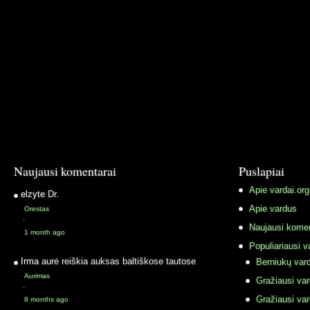
Naujausi komentarai
Puslapiai
Apie vardai.org
elzyte
Dr.
Apie vardus
Orestas
·
Naujausi komen
1 month ago
Populiariausi v
Irma
aurė reiškia auksas baltiškose tautose
Berniukų vard
Aurimas
Gražiausi va
·
Gražiausi va
8 months ago