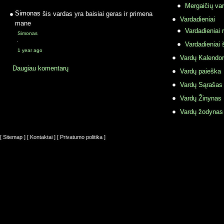
Mergaičių var
Simonas
šis vardas yra baisiai geras ir primena
Vardadieniai
mane
Vardadieniai r
Simonas
·
Vardadieniai 
1 year ago
Vardų Kalendor
Daugiau komentarų
Vardų paieška
Vardų Sąrašas
Vardų Žinynas
Vardų žodynas
[ Sitemap ]
[ Kontaktai ]
[ Privatumo politika ]