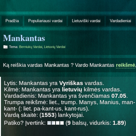
Pradžia
Populiariausi vardai
Lietuviški vardai
Vardadieniai
Mankantas
Tema:
Berniukų Vardai
,
Lietuvių Vardai
Ką reiškia vardas Mankantas ? Vardo Mankantas
reikšmė
Lytis: Mankantas yra
Vyriškas
vardas.
Kilmė: Mankantas yra
lietuvių
kilmės vardas.
Vardadienis: Mankantas yra švenčiamas
07.05
.
Trumpa reikšmė: liet., trump. Manys, Manius, man- 
kant- (: liet. pa-kant-us, kant-rus).
Vardą skaitė: (
1553
) lankytojai.
Patiko? Įvertink:
(
9
balsų, vidurkis:
1.89
)