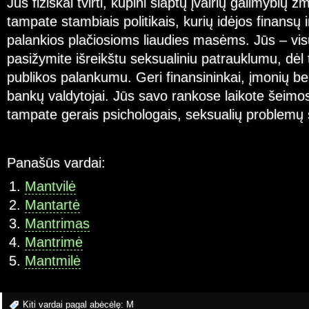
Jūs fiziškai tvirti, kupini slaptų įvairių galimybių ž
tampate stambiais politikais, kurių idėjos finansų 
palankios plačiosioms liaudies masėms. Jūs – vis
pasižymite išreikštu seksualiniu patrauklumu, dėl
publikos palankumu. Geri finansininkai, įmonių be
bankų valdytojai. Jūs savo rankose laikote šeimo
tampate gerais psichologais, seksualių problemų s
Panašūs vardai:
Mantvilė
Mantartė
Mantrimas
Mantrimė
Mantmilė
Kiti vardai pagal abėcėlę:
M