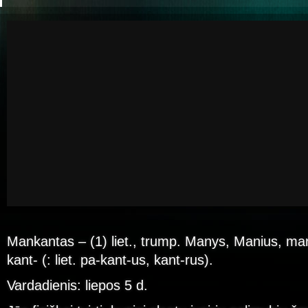
Mankantas – (1) liet., trump. Manys, Manius, man
kant- (: liet. pa-kant-us, kant-rus).
Vardadienis: liepos 5 d.