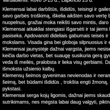
Vardadienis: Kovo 5-15 d., Lapkričio 23 d.
Klemensai labai darbštūs, išdidūs, teisingi ir gail
savo garbės troškimą, iškelia aikštėn savo vertę
nuopelnus, gražiai moka reikšti savo mintis, daro 
Klemensai atkakliai stengiasi išgarsėti ir tai jiems
pasiseka. Apdovanoti dideliais gabumais teisės i
mokslams. Visada gina bei globoja silpnuosius ir
Klemensai jaunystėje dažnai vargsta, jiems nesise
keičia darbo vietas, bet suaugę susikuria gerą g
veda iš meilės, pralobsta ir lieka visų gerbiami. D
išmoksta užsienio kalbų.
Klemensų šeimos gyvenimas nevienodas ir neramu
šeimą, bet būdami išdidūs , trokšta engti žmoną, 
pykstasi.
Klemensai serga kojų ligomis, dažnai jiems skauda
sutrikimams, nes mėgsta labai daug valgyti, piktn