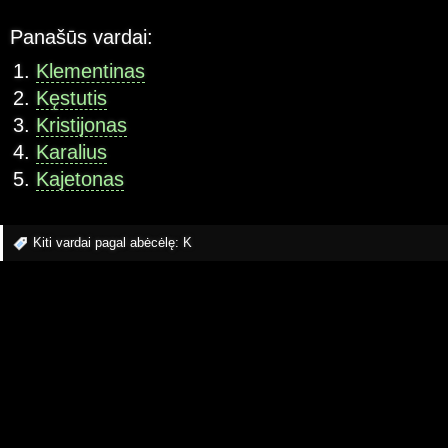
Panašūs vardai:
Klementinas
Kęstutis
Kristijonas
Karalius
Kajetonas
Kiti vardai pagal abėcėlę:
K