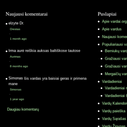
Naujausi komentarai
Puslapiai
Apie vardai.org
elzyte
Dr.
Apie vardus
Orestas
·
Naujausi komen
1 month ago
Populiariausi v
Irma
aurė reiškia auksas baltiškose tautose
Berniukų vard
Aurimas
Gražiausi va
·
Gražiausi va
8 months ago
Mergaičių var
Simonas
šis vardas yra baisiai geras ir primena
Vardadieniai
mane
Vardadieniai r
Simonas
·
Vardadieniai 
1 year ago
Vardų Kalendor
Daugiau komentarų
Vardų paieška
Vardų Sąrašas
Vardų Žinynas