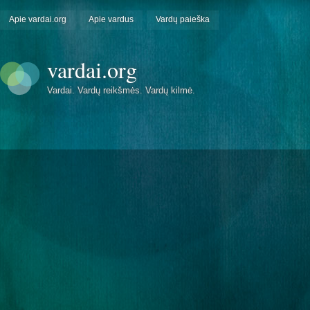
Apie vardai.org
Apie vardus
Vardų paieška
vardai.org
Vardai. Vardų reikšmės. Vardų kilmė.