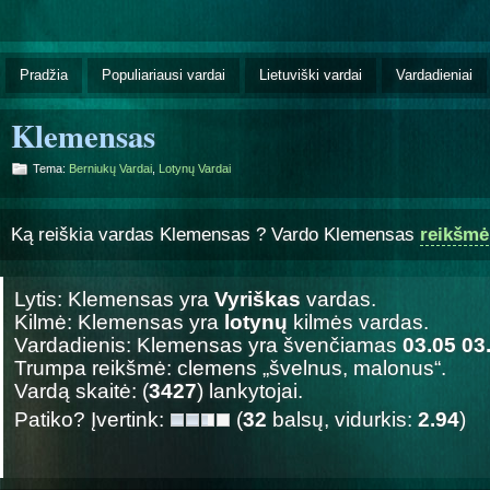
Pradžia
Populiariausi vardai
Lietuviški vardai
Vardadieniai
Klemensas
Tema:
Berniukų Vardai
,
Lotynų Vardai
Ką reiškia vardas Klemensas ? Vardo Klemensas
reikšmė
Lytis: Klemensas yra
Vyriškas
vardas.
Kilmė: Klemensas yra
lotynų
kilmės vardas.
Vardadienis: Klemensas yra švenčiamas
03.05 03
Trumpa reikšmė: clemens „švelnus, malonus“.
Vardą skaitė: (
3427
) lankytojai.
Patiko? Įvertink:
(
32
balsų, vidurkis:
2.94
)