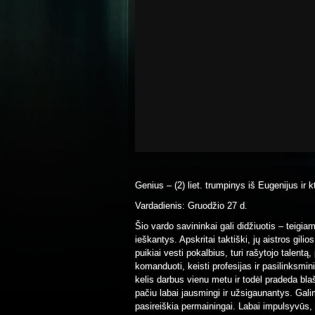
Genius – (2) liet. trumpinys iš Eugenijus ir k
Vardadienis: Gruodžio 27 d.
Šio vardo savininkai gali didžiuotis – teigia
ieškantys. Apskritai taktiški, jų aistros gilio
puikiai vesti pokalbius, turi rašytojo talent
komanduoti, keisti profesijas ir pasilinksmin
kelis darbus vienu metu ir todėl pradeda blaš
pačiu labai jausmingi ir užsigaunantys. Galim
pasireiškia permainingai. Labai impulsyvūs, n