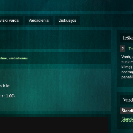
viški vardai
Vardadieniai
Diskusijos
Iešk
|
...
?
T
Vardų 
kilmė
,
vardadieniai
:
suskirs
kilmę) 
norimą
panaši
 ir kt.
kis:
1.60
)
Vard
Šiand
Šiandi