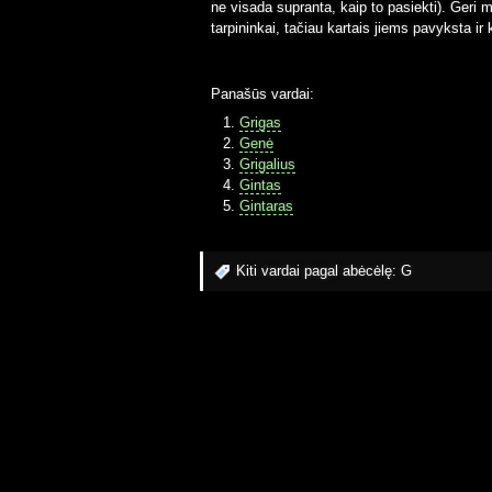
ne visada supranta, kaip to pasiekti). Geri ma
tarpininkai, tačiau kartais jiems pavyksta ir
Panašūs vardai:
Grigas
Genė
Grigalius
Gintas
Gintaras
Kiti vardai pagal abėcėlę:
G