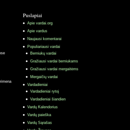
Puslapiai
Apie vardai.org
Apie vardus
Naujausi komentarai
Populiariausi vardai
ose
Berniukų vardai
Gražiausi vardai berniukams
Gražiausi vardai mergaitėms
Mergaičių vardai
primena
Vardadieniai
Vardadieniai rytoj
Vardadieniai šiandien
Vardų Kalendorius
Vardų paieška
Vardų Sąrašas