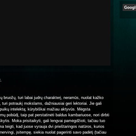
Googl
t.
mų bruožų, turi labai judrų charakterį, neramūs, nuolat kažko
s, turi potraukį mokslams, dažniausiai geri lektoriai. Jie gali
ą, puikų intelektą; kūrybiškai mažiau aktyvūs. Mėgsta
imų pobūdį, taip pat perstatinėti baldus kambariuose, nori dirbti
kytis. Moka prisitaikyti, gali lengvai pamėgdžioti, tačiau tuo
a teigti, kad juose vyrauja dvi prieštaringos natūros, kurios
ervingi, įsitempę, siekia nuolat pagerinti savo padėtį (tačiau