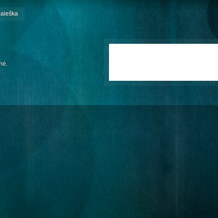
paieška
mė.