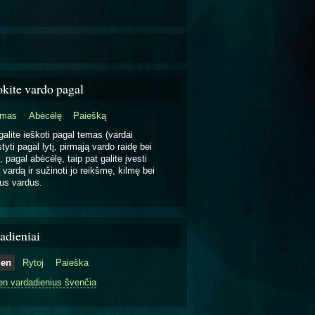
okite vardo pagal
emas
Abėcėlę
Paiešką
galite ieškoti pagal temas (vardai
tyti pagal lytį, pirmąją vardo raidę bei
, pagal abėcėlę, taip pat galite įvesti
 vardą ir sužinoti jo reikšmę, kilmę bei
us vardus.
adieniai
ien
Rytoj
Paieška
en vardadienius švenčia