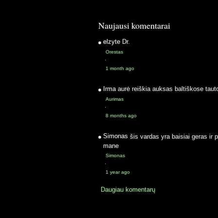
Naujausi komentarai
elzyte
Dr.
Orestas
·
1 month ago
Irma
aurė reiškia auksas baltiškose taut
Aurimas
·
8 months ago
Simonas
šis vardas yra baisiai geras ir 
mane
Simonas
·
1 year ago
Daugiau komentarų