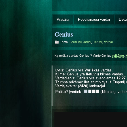
Pradžia
Populiariausi vardai
Lietu
Genius
Tema:
Berniukų Vardai
,
Lietuvių Vardai
Ką reiškia vardas Genius ? Vardo Genius
reikšmė
,
Lytis: Genius yra
Vyriškas
vardas.
Kilmė: Genius yra
lietuvių
kilmės vardas.
Vardadienis: Genius yra švenčiamas
12.27
.
Trumpa reikšmė: liet. trumpinys iš Eugenijus
Vardą skaitė: (
2420
) lankytojai.
Patiko? Įvertink:
(
15
balsų, vidur