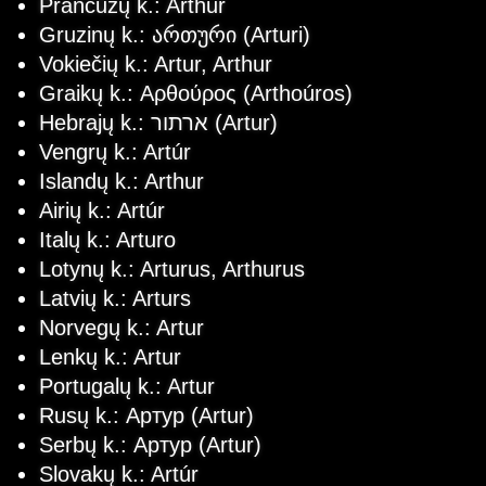
Prancūzų k.: Arthur
Gruzinų k.: ართური (Arturi)
Vokiečių k.: Artur, Arthur
Graikų k.: Αρθούρος (Arthoúros)
Hebrajų k.: ארתור (Artur)
Vengrų k.: Artúr
Islandų k.: Arthur
Airių k.: Artúr
Italų k.: Arturo
Lotynų k.: Arturus, Arthurus
Latvių k.: Arturs
Norvegų k.: Artur
Lenkų k.: Artur
Portugalų k.: Artur
Rusų k.: Артур (Artur)
Serbų k.: Артур (Artur)
Slovakų k.: Artúr