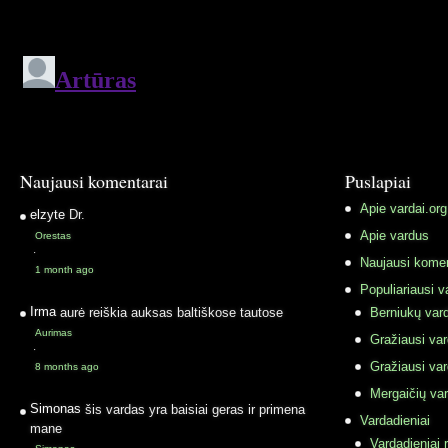
Naujausi komentarai
Puslapiai
Apie vardai.org
elzyte
Dr.
Apie vardus
Orestas
·
Naujausi komen
1 month ago
Populiariausi v
Irma
aurė reiškia auksas baltiškose tautose
Berniukų vard
Aurimas
Gražiausi va
·
Gražiausi va
8 months ago
Mergaičių var
Simonas
šis vardas yra baisiai geras ir primena
Vardadieniai
mane
Vardadieniai r