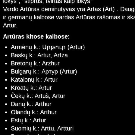
lokys”, “stiprus, tvirtas kaip lokys”
Vardo Artūras deminutyvas yra Artas (Art) . Daug
ir germanų kalbose vardas Artūras rašomas ir s
Artur.
Artūras kitose kalbose:
Armėnų k.: Արթուր (Artur)
Baskų k.: Artur, Artza
Bretonų k.: Arzhur
Bulgarų k.: Артур (Artur)
Katalonų k.: Artur
Kroatų k.: Artur
Čekų k.: Artuš, Artur
Danų k.: Arthur
Olandų k.: Arthur
Estų k.: Artur
Suomių k.: Arttu, Artturi