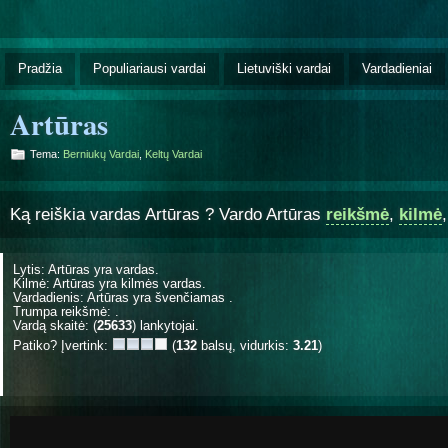
Pradžia
Populiariausi vardai
Lietuviški vardai
Vardadieniai
Artūras
Tema:
Berniukų Vardai
,
Keltų Vardai
Ką reiškia vardas Artūras ? Vardo Artūras
reikšmė
,
kilmė
Lytis: Artūras yra
vardas.
Kilmė: Artūras yra
kilmės vardas.
Vardadienis: Artūras yra švenčiamas
.
Trumpa reikšmė: .
Vardą skaitė: (
25633
) lankytojai.
Patiko? Įvertink:
(
132
balsų, vidurkis:
3.21
)