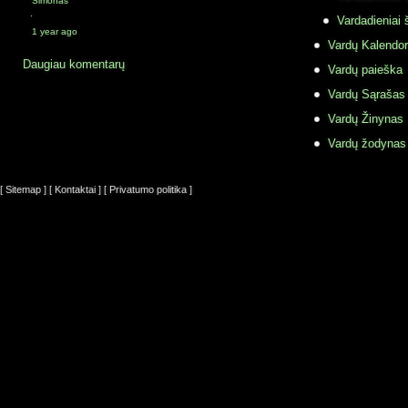
Simonas
·
Vardadieniai 
1 year ago
Vardų Kalendor
Daugiau komentarų
Vardų paieška
Vardų Sąrašas
Vardų Žinynas
Vardų žodynas
[ Sitemap ]
[ Kontaktai ]
[ Privatumo politika ]