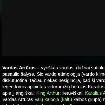
Vardas
Artūras
– vyriškas vardas, dažnai sutink
pasaulio šalyse. Šio vardo etimologija (vardo kilmė 
diskutuotina, tačiau niekas nesiginčija, kad šį var
legendomis apipintas viduramžių herojus Karalius 
apie jį angliškai:
King Arthur
; lietuviškai:
Karalius 
Vardas Artūras
Valų kalboje
(
keltų
kalbos grupė) re