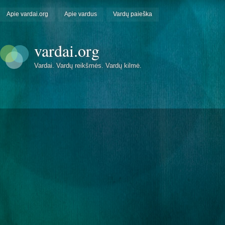
Apie vardai.org
Apie vardus
Vardų paieška
vardai.org
Vardai. Vardų reikšmės. Vardų kilmė.