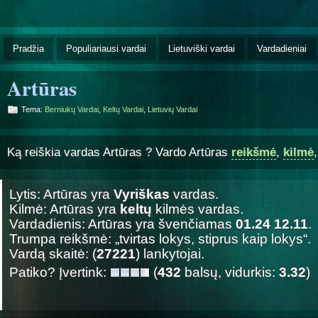
Pradžia
Populiariausi vardai
Lietuviški vardai
Vardadieniai
Artūras
Tema:
Berniukų Vardai
,
Keltų Vardai
,
Lietuvių Vardai
Ką reiškia vardas Artūras ? Vardo Artūras
reikšmė
,
kilmė
Lytis: Artūras yra
Vyriškas
vardas.
Kilmė: Artūras yra
keltų
kilmės vardas.
Vardadienis: Artūras yra švenčiamas
01.24 12.11
.
Trumpa reikšmė: „tvirtas lokys, stiprus kaip lokys“.
Vardą skaitė: (
27221
) lankytojai.
Patiko? Įvertink:
(
432
balsų, vidurkis:
3.32
)