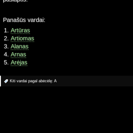
Panašūs vardai:
Artūras
Artiomas
Alanas
Arnas
Arėjas
Kiti vardai pagal abėcėlę:
A