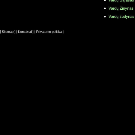
Vardų Sąrašas
Vardų Žinynas
Vardų žodynas
[ Sitemap ]
[ Kontaktai ]
[ Privatumo politika ]