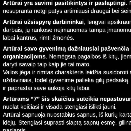
Artūrai yra savimi pasitikintys ir paslaptingi
. 
nesupranta netgi patys artimiausi draugai bei šei
Artūrai užsispyrę darbininkai
, lengvai apsikraun
darbais; jų rankose neįmanomas tampa įmanomu. J
labai kantrūs, rimti žmonės.
Artūrai savo gyvenimą dažniausiai pašvenči
organizacijoms
. Nemėgsta pagalbos iš kitų, jie
daryti savaip taip kaip jie tai mato.
Valios jėga ir rimtas charakteris leidžia susidoroti
uždaviniais, todėl gyvenime palieka gilų pėdsaką
ir paprastai save aukoja kitų labui.
Artūrams “7” šis skaičius suteikia nepastov
nuolat keičiasi ir visada stengiasi išlikti jauni.
Artūrai sapnuoja nuostabius sapnus, iš kurių kart
idėjų. Stengiasi suprasti slaptą sapnų esmę, gilina
paslaptis.