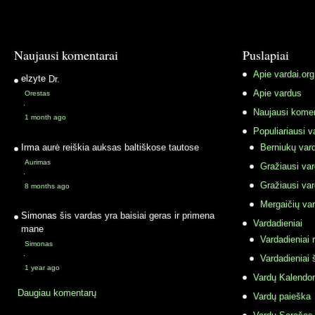
Naujausi komentarai
Puslapiai
Apie vardai.org
elzyte
Dr.
Apie vardus
Orestas
·
Naujausi komen
1 month ago
Populiariausi v
Irma
aurė reiškia auksas baltiškose tautose
Berniukų vard
Aurimas
Gražiausi va
·
Gražiausi va
8 months ago
Mergaičių var
Simonas
šis vardas yra baisiai geras ir primena
Vardadieniai
mane
Vardadieniai r
Simonas
·
Vardadieniai 
1 year ago
Vardų Kalendor
Daugiau komentarų
Vardų paieška