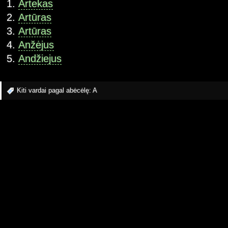
Artekas
Artūras
Artūras
Anžėjus
Andžiejus
Kiti vardai pagal abėcėlę:
A