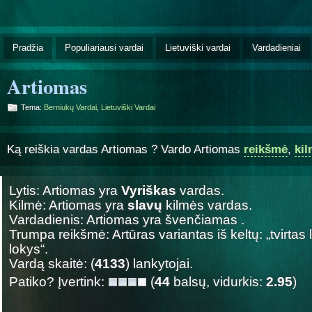
Pradžia
Populiariausi vardai
Lietuviški vardai
Vardadieniai
Artiomas
Tema:
Berniukų Vardai
,
Lietuviški Vardai
Ką reiškia vardas Artiomas ? Vardo Artiomas
reikšmė
,
ki
Lytis: Artiomas yra
Vyriškas
vardas.
Kilmė: Artiomas yra
slavų
kilmės vardas.
Vardadienis: Artiomas yra švenčiamas
.
Trumpa reikšmė: Artūras variantas iš keltų: „tvirtas 
lokys“.
Vardą skaitė: (
4133
) lankytojai.
Patiko? Įvertink:
(
44
balsų, vidurkis:
2.95
)