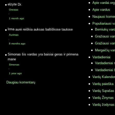
Apie vardai.org
elzyte
Dr.
Apie vardus
Orestas
·
Naujausi komen
1 month ago
Populiariausi v
Irma
aurė reiškia auksas baltiškose tautose
Berniukų vard
Aurimas
Gražiausi va
·
Gražiausi va
8 months ago
Mergaičių var
Simonas
šis vardas yra baisiai geras ir primena
Vardadieniai
mane
Vardadieniai r
Simonas
·
Vardadieniai 
1 year ago
Vardų Kalendor
Daugiau komentarų
Vardų paieška
Vardų Sąrašas
Vardų Žinynas
Vardų žodynas