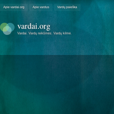
Apie vardai.org
Apie vardus
Vardų paieška
vardai.org
Vardai. Vardų reikšmės. Vardų kilmė.