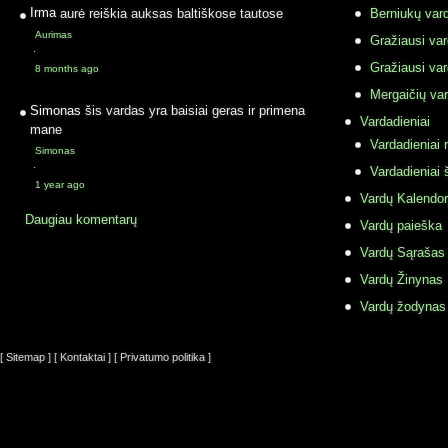
Irma
aurė reiškia auksas baltiškose tautose
Berniukų vard
Aurimas
Gražiausi va
·
Gražiausi va
8 months ago
Mergaičių var
Simonas
šis vardas yra baisiai geras ir primena
Vardadieniai
mane
Vardadieniai r
Simonas
·
Vardadieniai 
1 year ago
Vardų Kalendor
Daugiau komentarų
Vardų paieška
Vardų Sąrašas
Vardų Žinynas
Vardų žodynas
[ Sitemap ]
[ Kontaktai ]
[ Privatumo politika ]