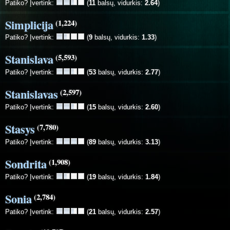
Patiko? Įvertink:
(
11
balsų, vidurkis:
2.64
)
Simplicija
(1,224)
Patiko? Įvertink:
(
9
balsų, vidurkis:
1.33
)
Stanislava
(5,593)
Patiko? Įvertink:
(
53
balsų, vidurkis:
2.77
)
Stanislavas
(2,597)
Patiko? Įvertink:
(
15
balsų, vidurkis:
2.60
)
Stasys
(7,780)
Patiko? Įvertink:
(
89
balsų, vidurkis:
3.13
)
Sondrita
(1,908)
Patiko? Įvertink:
(
19
balsų, vidurkis:
1.84
)
Sonia
(2,784)
Patiko? Įvertink:
(
21
balsų, vidurkis:
2.57
)