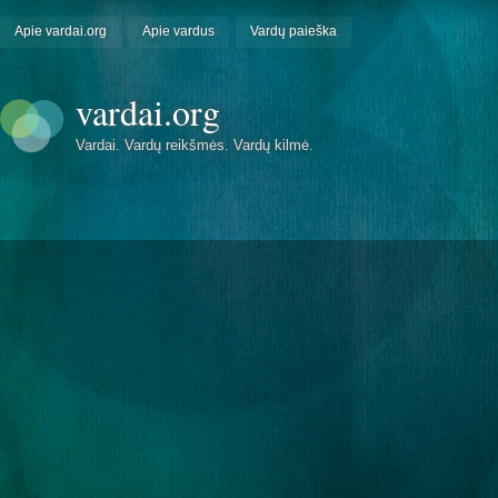
Apie vardai.org
Apie vardus
Vardų paieška
vardai.org
Vardai. Vardų reikšmės. Vardų kilmė.