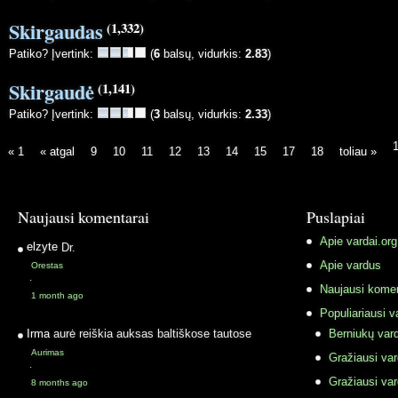
Skirgaudas
(1,332)
Patiko? Įvertink:
(
6
balsų, vidurkis:
2.83
)
Skirgaudė
(1,141)
Patiko? Įvertink:
(
3
balsų, vidurkis:
2.33
)
1
« 1
« atgal
9
10
11
12
13
14
15
17
18
toliau »
Naujausi komentarai
Puslapiai
Apie vardai.org
elzyte
Dr.
Apie vardus
Orestas
·
Naujausi komen
1 month ago
Populiariausi v
Irma
aurė reiškia auksas baltiškose tautose
Berniukų vard
Aurimas
Gražiausi va
·
Gražiausi va
8 months ago