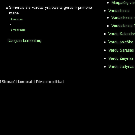
Mergaičių var
Simonas
šis vardas yra baisiai geras ir primena
Vardadieniai
mane
Vardadieniai r
Simonas
·
Vardadieniai 
1 year ago
Vardų Kalendor
Daugiau komentarų
Vardų paieška
Vardų Sąrašas
Vardų Žinynas
Vardų žodynas
[ Sitemap ]
[ Kontaktai ]
[ Privatumo politika ]