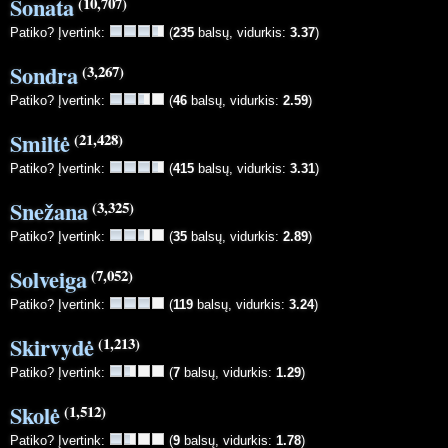
Sonata
(10,707)
Patiko? Įvertink:
(
235
balsų, vidurkis:
3.37
)
Sondra
(3,267)
Patiko? Įvertink:
(
46
balsų, vidurkis:
2.59
)
Smiltė
(21,428)
Patiko? Įvertink:
(
415
balsų, vidurkis:
3.31
)
Snežana
(3,325)
Patiko? Įvertink:
(
35
balsų, vidurkis:
2.89
)
Solveiga
(7,052)
Patiko? Įvertink:
(
119
balsų, vidurkis:
3.24
)
Skirvydė
(1,213)
Patiko? Įvertink:
(
7
balsų, vidurkis:
1.29
)
Skolė
(1,512)
Patiko? Įvertink:
(
9
balsų, vidurkis:
1.78
)