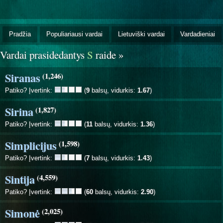
Pradžia
Populiariausi vardai
Lietuviški vardai
Vardadieniai
Vardai prasidedantys
S
raide »
Siranas
(1,246)
Patiko? Įvertink:
(
9
balsų, vidurkis:
1.67
)
Sirina
(1,827)
Patiko? Įvertink:
(
11
balsų, vidurkis:
1.36
)
Simplicijus
(1,598)
Patiko? Įvertink:
(
7
balsų, vidurkis:
1.43
)
Sintija
(4,559)
Patiko? Įvertink:
(
60
balsų, vidurkis:
2.90
)
Simonė
(2,025)